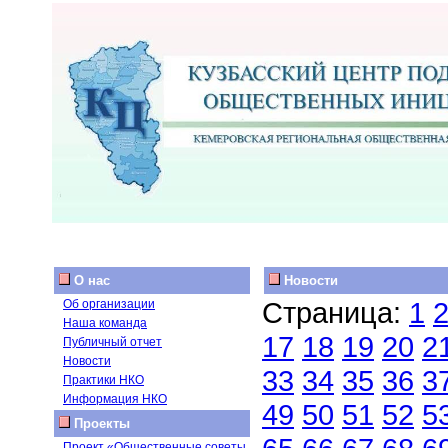
О нас
Новости
Страница:
1
Об организации
Наша команда
17
18
19
20
2
Публичный отчет
Новости
33
34
35
36
3
Практики НКО
Информация НКО
49
50
51
52
5
Проекты
Проект «Общественные советы