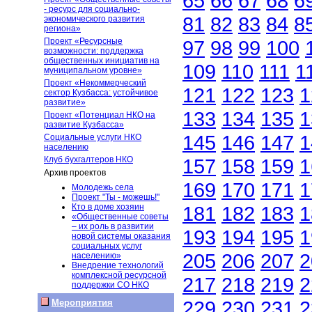
65
66
67
68
6
- ресурс для социально-
81
82
83
84
8
экономического развития
региона»
Проект «Ресурсные
97
98
99
100
возможности: поддержка
общественных инициатив на
109
110
111
1
муниципальном уровне»
Проект «Некоммерческий
121
122
123
1
сектор Кузбасса: устойчивое
развитие»
133
134
135
1
Проект «Потенциал НКО на
развитие Кузбасса»
145
146
147
1
Социальные услуги НКО
населению
Клуб бухгалтеров НКО
157
158
159
1
Архив проектов
169
170
171
1
Молодежь села
Проект "Ты - можешь!"
Кто в доме хозяин
181
182
183
1
«Общественные советы
– их роль в развитии
193
194
195
1
новой системы оказания
социальных услуг
205
206
207
2
населению»
Внедрение технологий
комплексной ресурсной
217
218
219
2
поддержки СО НКО
229
230
231
2
Мероприятия