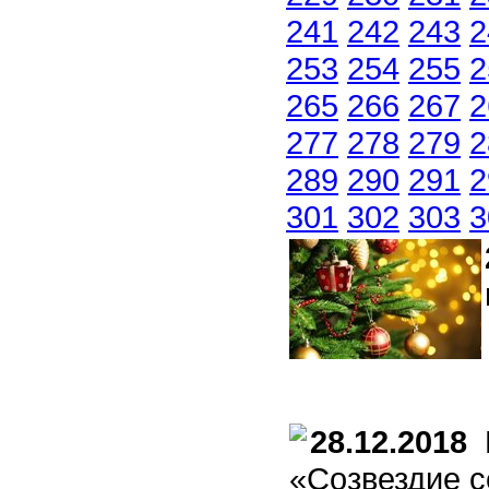
241
242
243
2
253
254
255
2
265
266
267
2
277
278
279
2
289
290
291
2
301
302
303
3
28.12.2018
Б
«Созвездие с