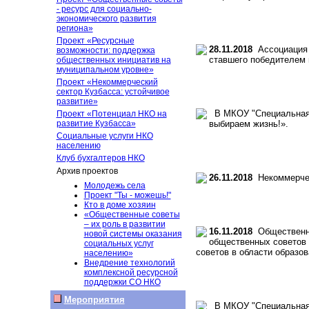
- ресурс для социально-
экономического развития
региона»
Проект «Ресурсные
28.11.2018
Ассоциация в
возможности: поддержка
ставшего победителем 
общественных инициатив на
муниципальном уровне»
Проект «Некоммерческий
сектор Кузбасса: устойчивое
развитие»
В МКОУ "Специальная ш
Проект «Потенциал НКО на
развитие Кузбасса»
выбираем жизнь!».
Социальные услуги НКО
населению
Клуб бухгалтеров НКО
Архив проектов
26.11.2018
Некоммерческ
Молодежь села
Проект "Ты - можешь!"
Кто в доме хозяин
«Общественные советы
– их роль в развитии
16.11.2018
Общественна
новой системы оказания
общественных советов 
социальных услуг
советов в области образо
населению»
Внедрение технологий
комплексной ресурсной
поддержки СО НКО
Мероприятия
В МКОУ "Специальная ш