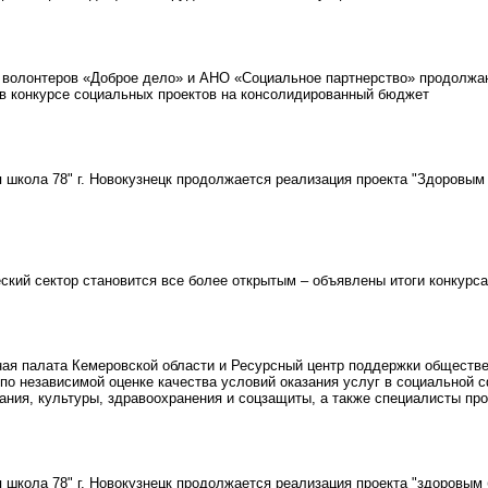
олонтеров «Доброе дело» и АНО «Социальное партнерство» продолжают
в конкурсе социальных проектов на консолидированный бюджет
кола 78" г. Новокузнецк продолжается реализация проекта "Здоровым
ий сектор становится все более открытым – объявлены итоги конкурса
я палата Кемеровской области и Ресурсный центр поддержки обществе
по независимой оценке качества условий оказания услуг в социальной 
вания, культуры, здравоохранения и соцзащиты, а также специалисты п
кола 78" г. Новокузнецк продолжается реализация проекта "здоровым б