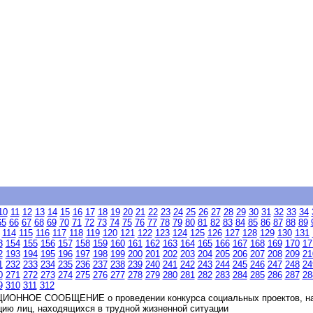
10
11
12
13
14
15
16
17
18
19
20
21
22
23
24
25
26
27
28
29
30
31
32
33
34
65
66
67
68
69
70
71
72
73
74
75
76
77
78
79
80
81
82
83
84
85
86
87
88
89
114
115
116
117
118
119
120
121
122
123
124
125
126
127
128
129
130
131
3
154
155
156
157
158
159
160
161
162
163
164
165
166
167
168
169
170
17
2
193
194
195
196
197
198
199
200
201
202
203
204
205
206
207
208
209
21
1
232
233
234
235
236
237
238
239
240
241
242
243
244
245
246
247
248
24
0
271
272
273
274
275
276
277
278
279
280
281
282
283
284
285
286
287
28
9
310
311
312
НОЕ СООБЩЕНИЕ о проведении конкурса социальных проектов, напр
ию лиц, находящихся в трудной жизненной ситуации