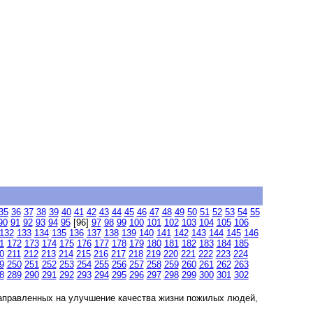
35
36
37
38
39
40
41
42
43
44
45
46
47
48
49
50
51
52
53
54
55
90
91
92
93
94
95
[96]
97
98
99
100
101
102
103
104
105
106
132
133
134
135
136
137
138
139
140
141
142
143
144
145
146
1
172
173
174
175
176
177
178
179
180
181
182
183
184
185
0
211
212
213
214
215
216
217
218
219
220
221
222
223
224
9
250
251
252
253
254
255
256
257
258
259
260
261
262
263
8
289
290
291
292
293
294
295
296
297
298
299
300
301
302
авленных на улучшение качества жизни пожилых людей,