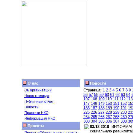
О нас
Новости
Страница:
1
2
3
4
5
6
7
8
9
Об организации
56
57
58
59
60
61
62
63
64
Наша команда
107
108
109
110
111
112
113
Публичный отчет
147
148
149
150
151
152
15
Новости
186
187
188
189
190
191
19
225
226
227
228
229
230
23
Практики НКО
264
265
266
267
268
269
27
Информация НКО
303
304
305
306
307
308
30
Проекты
03.12.2018
ИНФОРМАЦИОН
социальную реабилитац
Проект «Общественные советы