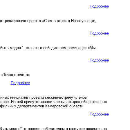
Подробнее
 реализацию проекта «Свет в окне» в Новокузнецке,
Подробнее
 быть модно ", ставшего победителем номинации «Мы
Подробнее
 «Точка отсчета»
Подробнее
нных инициатив провели сессию-встречу членов
сфере. На ней присутствовали члены четырех общественных
рофильных департаментов Кемеровской области
Подробнее
ыть модно", ставшего победителем в конкурсе проектов на