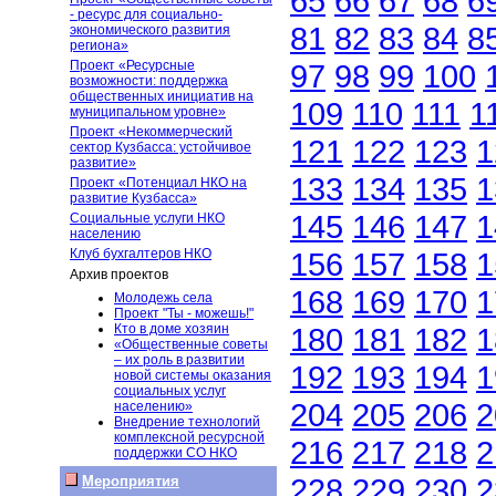
65
66
67
68
6
- ресурс для социально-
81
82
83
84
8
экономического развития
региона»
Проект «Ресурсные
97
98
99
100
возможности: поддержка
общественных инициатив на
109
110
111
1
муниципальном уровне»
Проект «Некоммерческий
121
122
123
1
сектор Кузбасса: устойчивое
развитие»
133
134
135
1
Проект «Потенциал НКО на
развитие Кузбасса»
145
146
147
1
Социальные услуги НКО
населению
Клуб бухгалтеров НКО
156
157
158
1
Архив проектов
168
169
170
1
Молодежь села
Проект "Ты - можешь!"
Кто в доме хозяин
180
181
182
1
«Общественные советы
– их роль в развитии
192
193
194
1
новой системы оказания
социальных услуг
204
205
206
2
населению»
Внедрение технологий
комплексной ресурсной
216
217
218
2
поддержки СО НКО
228
229
230
2
Мероприятия