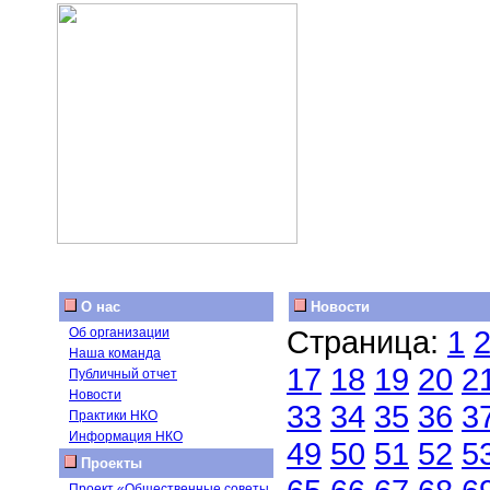
О нас
Новости
Страница:
1
Об организации
Наша команда
17
18
19
20
2
Публичный отчет
Новости
33
34
35
36
3
Практики НКО
Информация НКО
49
50
51
52
5
Проекты
Проект «Общественные советы