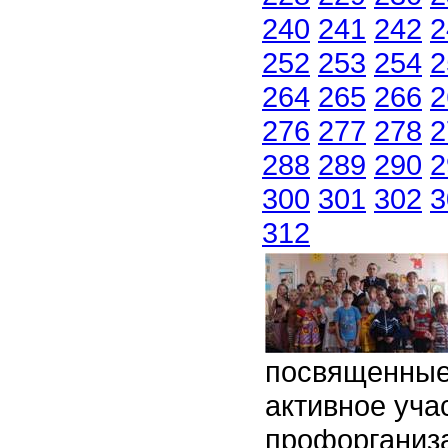
240
241
242
2
252
253
254
2
264
265
266
2
276
277
278
2
288
289
290
2
300
301
302
3
312
посвященные 
активное уча
профорганиз