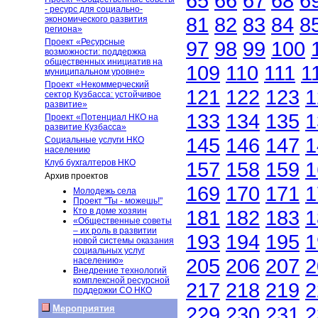
65
66
67
68
6
- ресурс для социально-
81
82
83
84
8
экономического развития
региона»
Проект «Ресурсные
97
98
99
100
возможности: поддержка
общественных инициатив на
109
110
111
1
муниципальном уровне»
Проект «Некоммерческий
121
122
123
1
сектор Кузбасса: устойчивое
развитие»
133
134
135
1
Проект «Потенциал НКО на
развитие Кузбасса»
145
146
147
1
Социальные услуги НКО
населению
Клуб бухгалтеров НКО
157
158
159
1
Архив проектов
169
170
171
1
Молодежь села
Проект "Ты - можешь!"
Кто в доме хозяин
181
182
183
1
«Общественные советы
– их роль в развитии
193
194
195
1
новой системы оказания
социальных услуг
205
206
207
2
населению»
Внедрение технологий
комплексной ресурсной
217
218
219
2
поддержки СО НКО
229
230
231
2
Мероприятия