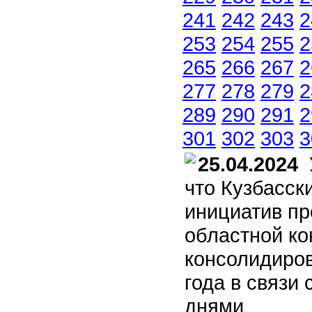
241
242
243
2
253
254
255
2
265
266
267
2
277
278
279
2
289
290
291
2
301
302
303
3
25.04.2024
У
что Кузбасск
инициатив пр
областной ко
консолидиро
года в связи
днями