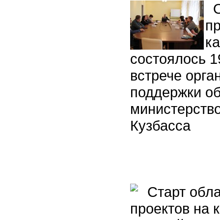
О
п
ка
состоялось 
встрече орга
поддержки о
министерств
Кузбасса
Cтарт обла
проектов на 