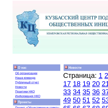
О нас
Новости
Страница:
1
Об организации
Наша команда
17
18
19
20
2
Публичный отчет
Новости
33
34
35
36
3
Практики НКО
Информация НКО
49
50
51
52
5
Проекты
Проект «Общественные советы