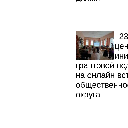
23 
це
ини
грантовой по
на онлайн вс
общественно
округа