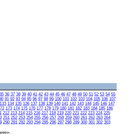
35
36
37
38
39
40
41
42
43
44
45
46
47
48
49
50
51
52
53
54
55
90
91
92
93
94
95
96
97
98
99
100
101
102
103
104
105
106
107
133
134
135
136
137
138
139
140
141
142
143
144
145
146
147
72
173
174
175
176
177
178
179
180
181
182
183
184
185
186
1
212
213
214
215
216
217
218
219
220
221
222
223
224
225
0
251
252
253
254
255
256
257
258
259
260
261
262
263
264
9
290
291
292
293
294
295
296
297
298
299
300
301
302
303
анин».