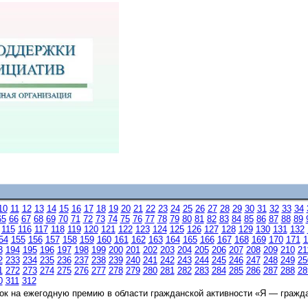
10
11
12
13
14
15
16
17
18
19
20
21
22
23
24
25
26
27
28
29
30
31
32
33
34
65
66
67
68
69
70
71
72
73
74
75
76
77
78
79
80
81
82
83
84
85
86
87
88
89
115
116
117
118
119
120
121
122
123
124
125
126
127
128
129
130
131
132
54
155
156
157
158
159
160
161
162
163
164
165
166
167
168
169
170
171
1
3
194
195
196
197
198
199
200
201
202
203
204
205
206
207
208
209
210
21
2
233
234
235
236
237
238
239
240
241
242
243
244
245
246
247
248
249
25
1
272
273
274
275
276
277
278
279
280
281
282
283
284
285
286
287
288
28
0
311
312
к на ежегодную премию в области гражданской активности «Я — гражд