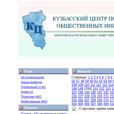
О нас
Новости
Страница:
1
2
3
4
5
6
7
8
9
Об организации
56
57
58
59
60
61
62
63
64
Наша команда
108
109
110
111
112
113
114
Публичный отчет
148
149
[150]
151
152
153
1
Новости
187
188
189
190
191
192
19
226
227
228
229
230
231
23
Практики НКО
265
266
267
268
269
270
27
Информация НКО
304
305
306
307
308
309
31
Проекты
Стартовал приём заяво
Проект «Общественные советы