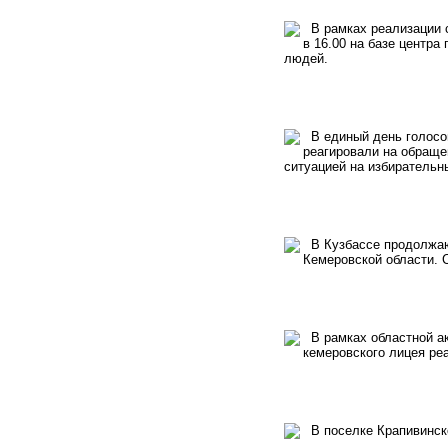
В рамках реализации с
в 16.00 на базе центра
людей.
В единый день голосов
реагировали на обраще
ситуацией на избирательны
В Кузбассе продолжают
Кемеровской области. 
В рамках областной ак
кемеровского лицея ре
В поселке Крапивинско