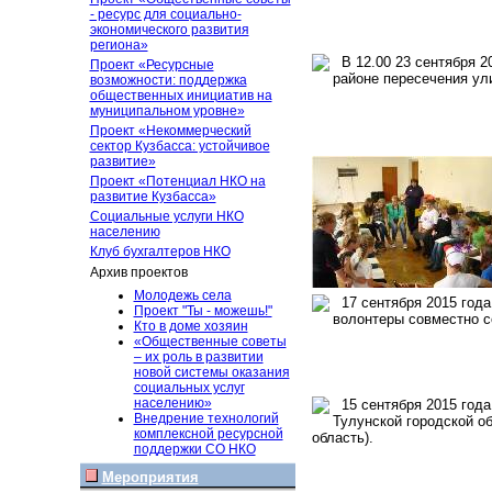
- ресурс для социально-
экономического развития
региона»
В 12.00 23 сентября 2
Проект «Ресурсные
районе пересечения ул
возможности: поддержка
общественных инициатив на
муниципальном уровне»
Проект «Некоммерческий
сектор Кузбасса: устойчивое
развитие»
Проект «Потенциал НКО на
развитие Кузбасса»
Социальные услуги НКО
населению
Клуб бухгалтеров НКО
Архив проектов
Молодежь села
17 сентября 2015 года
Проект "Ты - можешь!"
волонтеры совместно с
Кто в доме хозяин
«Общественные советы
– их роль в развитии
новой системы оказания
социальных услуг
населению»
15 сентября 2015 года
Внедрение технологий
Тулунской городской о
комплексной ресурсной
область).
поддержки СО НКО
Мероприятия