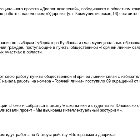
оциального проекта «Диалог поколений», победившего в областном конк
 по работе с населением «Ударник» (ул. Коммунистическая,14) состоитс
ания по выборам Губернатора Кузбасса и глав муниципальных образов
ния граждан, поступающие в пункты общественной «Горячей линии» связ
х участках в области.
 свою работу пункты общественной «Горячей линии» связи с избирате
С начала работы на номера «Горячей линии» поступило 69 обращений от 
ции «Помоги собраться в школу!» школьники и студенты из Юношеского 
ализовали проект «Мы выбираем интеллектуальный экотуризм».
м идут работы по благоустройству «Ветеранского дворика»