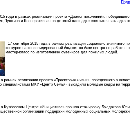
Подр
015 года в рамках реализации проекта «Диалог поколений», победившег
иц Пушкина и Кооперативная на детской площадке состоится закладка н
17 сентября 2015 года в рамках реализации социально значимого пр
конкурсе на консолидированный бюджет на базе центра по работе с 
мастер-класс по изготовлению сувениров для пожилых людей.
 в рамках реализации проекта «Траектория жизни», победившего в облас
о специалистами МКУ «Центр Семья» высадили молодые кедры на терри
 в Кузбасском Центре «Инициатива» прошла стажировку Булдакова Юлия
бщественной организации поддержки молодёжных социальных молодёжны