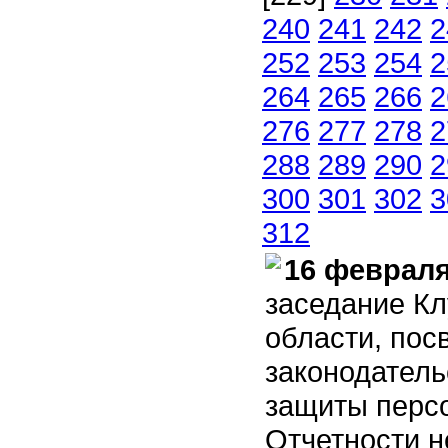
240
241
242
2
252
253
254
2
264
265
266
2
276
277
278
2
288
289
290
2
300
301
302
3
312
16 февраля
заседание Кл
области, по
законодатель
защиты персо
Отчетности н