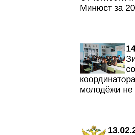
Минюст за 20
1
З
со
координатор
молодёжи не 
13.02.