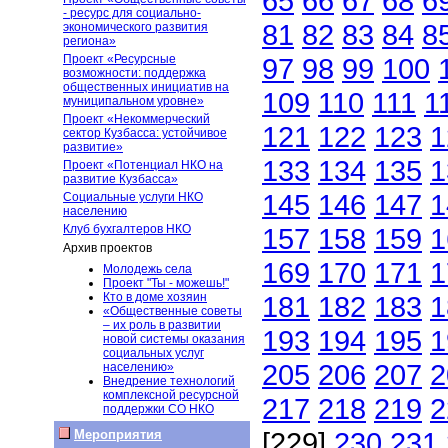
65
66
67
68
6
- ресурс для социально-
81
82
83
84
8
экономического развития
региона»
Проект «Ресурсные
97
98
99
100
возможности: поддержка
общественных инициатив на
109
110
111
1
муниципальном уровне»
Проект «Некоммерческий
121
122
123
1
сектор Кузбасса: устойчивое
развитие»
133
134
135
1
Проект «Потенциал НКО на
развитие Кузбасса»
145
146
147
1
Социальные услуги НКО
населению
Клуб бухгалтеров НКО
157
158
159
1
Архив проектов
169
170
171
1
Молодежь села
Проект "Ты - можешь!"
Кто в доме хозяин
181
182
183
1
«Общественные советы
– их роль в развитии
193
194
195
1
новой системы оказания
социальных услуг
205
206
207
2
населению»
Внедрение технологий
комплексной ресурсной
217
218
219
2
поддержки СО НКО
[229]
230
231
Мероприятия