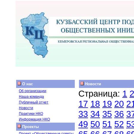
О нас
Новости
Страница:
1
Об организации
Наша команда
17
18
19
20
2
Публичный отчет
Новости
33
34
35
36
3
Практики НКО
Информация НКО
49
50
51
52
5
Проекты
Проект «Общественные советы