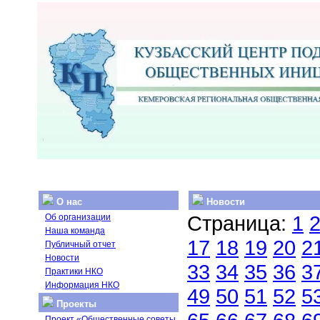
О нас
Новости
Страница:
1
Об организации
Наша команда
17
18
19
20
2
Публичный отчет
Новости
33
34
35
36
3
Практики НКО
Информация НКО
49
50
51
52
5
Проекты
Проект «Общественные советы