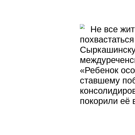
Не все жит
похвастаться
Сыркашинскую
междуреченс
«Ребенок осо
ставшему поб
консолидиров
покорили её 