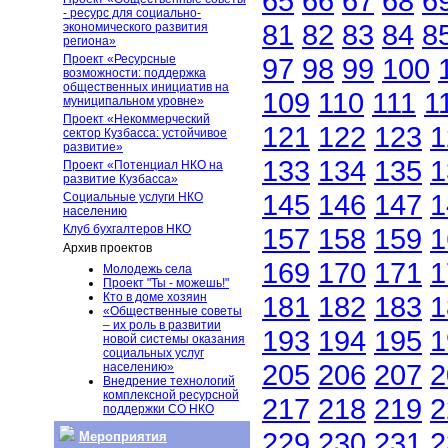
65
66
67
68
6
- ресурс для социально-
81
82
83
84
8
экономического развития
региона»
Проект «Ресурсные
97
98
99
100
возможности: поддержка
общественных инициатив на
109
110
111
1
муниципальном уровне»
Проект «Некоммерческий
121
122
123
1
сектор Кузбасса: устойчивое
развитие»
133
134
135
1
Проект «Потенциал НКО на
развитие Кузбасса»
145
146
147
1
Социальные услуги НКО
населению
Клуб бухгалтеров НКО
157
158
159
1
Архив проектов
169
170
171
1
Молодежь села
Проект "Ты - можешь!"
Кто в доме хозяин
181
182
183
1
«Общественные советы
– их роль в развитии
193
194
195
1
новой системы оказания
социальных услуг
205
206
207
2
населению»
Внедрение технологий
комплексной ресурсной
217
218
219
2
поддержки СО НКО
229
230
231
2
Мероприятия