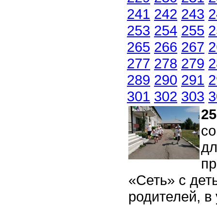
241
242
243
2
253
254
255
2
265
266
267
2
277
278
279
2
289
290
291
2
301
302
303
3
25
со
дл
пр
«Сеть» с дет
родителей, в