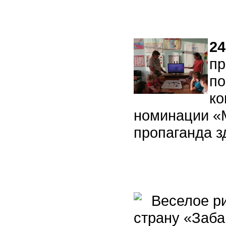
24
пр
по
ко
номинации «
пропаганда з
Веселое ри
страну «Заб