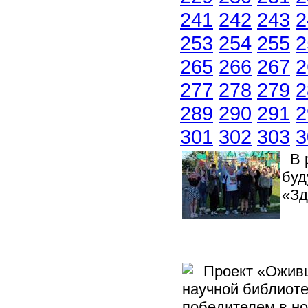
241
242
243
2
253
254
255
2
265
266
267
2
277
278
279
2
289
290
291
2
301
302
303
3
В р
буд
«Зд
Проект «Оживша
научной библиоте
победителем в н