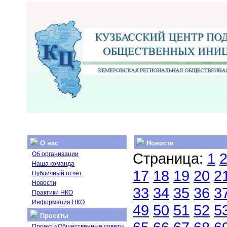
О нас
Новости
Страница:
1
Об организации
Наша команда
17
18
19
20
2
Публичный отчет
Новости
33
34
35
36
3
Практики НКО
Информация НКО
49
50
51
52
5
Проекты
Проект «Общественные советы