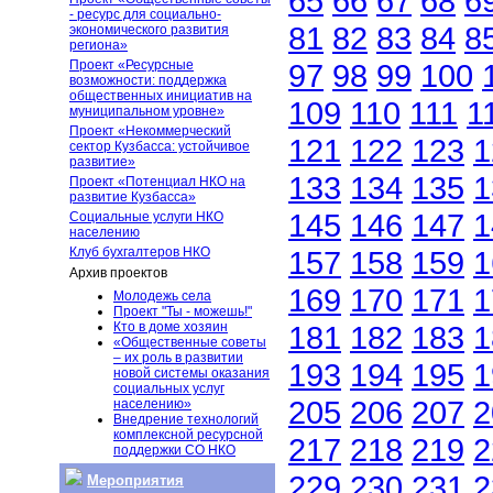
65
66
67
68
6
- ресурс для социально-
81
82
83
84
8
экономического развития
региона»
Проект «Ресурсные
97
98
99
100
возможности: поддержка
общественных инициатив на
109
110
111
1
муниципальном уровне»
Проект «Некоммерческий
121
122
123
1
сектор Кузбасса: устойчивое
развитие»
133
134
135
1
Проект «Потенциал НКО на
развитие Кузбасса»
145
146
147
1
Социальные услуги НКО
населению
Клуб бухгалтеров НКО
157
158
159
1
Архив проектов
169
170
171
1
Молодежь села
Проект "Ты - можешь!"
Кто в доме хозяин
181
182
183
1
«Общественные советы
– их роль в развитии
193
194
195
1
новой системы оказания
социальных услуг
205
206
207
2
населению»
Внедрение технологий
комплексной ресурсной
217
218
219
2
поддержки СО НКО
229
230
231
2
Мероприятия