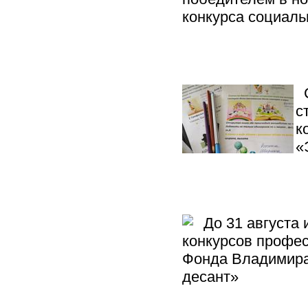
конкурса социал
С
с
к
«
До 31 августа 
конкурсов профес
Фонда Владимира
десант»