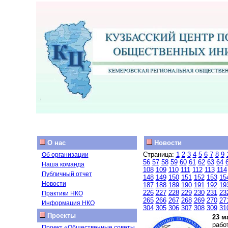
О нас
Новости
Страница:
1
2
3
4
5
6
7
8
9
Об организации
56
57
58
59
60
61
62
63
64
Наша команда
108
109
110
111
112
113
114
Публичный отчет
148
149
150
151
152
153
15
Новости
187
188
189
190
191
192
19
226
227
228
229
230
231
23
Практики НКО
265
266
267
268
269
270
27
Информация НКО
304
305
306
307
308
309
31
Проекты
23 м
рабо
Проект «Общественные советы