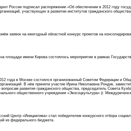
ент России подписал распоряжение «Об обеспечении в 2012 году госу
рганизаций, участвующих в развитии институтов гражданского общества
иём заявок на ежегодный областной конкурс проектов на консолидиров
на площади имени Кирова состоялось мероприятие в рамках Государств
012 года в Москве состоялся организованный Советом Федерации и Общ
организаций. В нём приняли участие Ирина Николаевна Рондик, замести
 вопросам развития гражданского общества, председатель Совета Кузба
нального общественного учреждения «Экосоцкультура» (г. Междуреченск
ский Центр «Инициатива» стал победителем конкурсного отбора социал
ий из федерального бюджета.