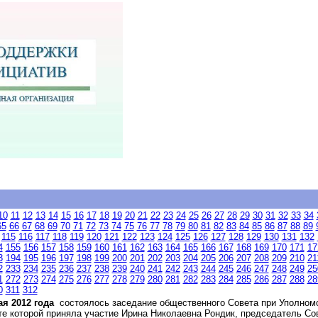
10
11
12
13
14
15
16
17
18
19
20
21
22
23
24
25
26
27
28
29
30
31
32
33
34
65
66
67
68
69
70
71
72
73
74
75
76
77
78
79
80
81
82
83
84
85
86
87
88
89
115
116
117
118
119
120
121
122
123
124
125
126
127
128
129
130
131
132
4
155
156
157
158
159
160
161
162
163
164
165
166
167
168
169
170
171
17
3
194
195
196
197
198
199
200
201
202
203
204
205
206
207
208
209
210
21
2
233
234
235
236
237
238
239
240
241
242
243
244
245
246
247
248
249
25
1
272
273
274
275
276
277
278
279
280
281
282
283
284
285
286
287
288
28
0
311
312
ая 2012 года
состоялось заседание общественного Совета при Уполномо
те которой приняла участие Ирина Николаевна Рондик, председатель Сов