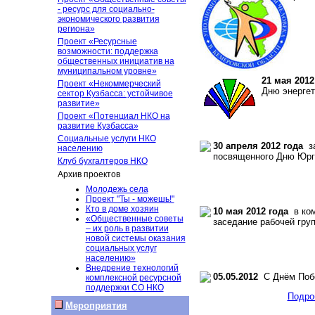
- ресурс для социально-
экономического развития
региона»
Проект «Ресурсные
возможности: поддержка
общественных инициатив на
муниципальном уровне»
21 мая 2012
Проект «Некоммерческий
Дню энергет
сектор Кузбасса: устойчивое
развитие»
Проект «Потенциал НКО на
развитие Кузбасса»
Социальные услуги НКО
30 апреля 2012 года
за
населению
посвященного Дню Юрги
Клуб бухгалтеров НКО
Архив проектов
Молодежь села
Проект "Ты - можешь!"
Кто в доме хозяин
10 мая 2012 года
в ком
«Общественные советы
заседание рабочей гру
– их роль в развитии
новой системы оказания
социальных услуг
населению»
Внедрение технологий
05.05.2012
С Днём Поб
комплексной ресурсной
поддержки СО НКО
Подро
Мероприятия