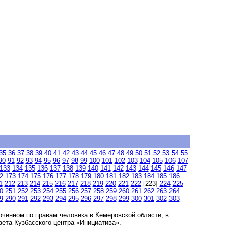
35
36
37
38
39
40
41
42
43
44
45
46
47
48
49
50
51
52
53
54
55
90
91
92
93
94
95
96
97
98
99
100
101
102
103
104
105
106
107
133
134
135
136
137
138
139
140
141
142
143
144
145
146
147
2
173
174
175
176
177
178
179
180
181
182
183
184
185
186
1
212
213
214
215
216
217
218
219
220
221
222
[223]
224
225
0
251
252
253
254
255
256
257
258
259
260
261
262
263
264
9
290
291
292
293
294
295
296
297
298
299
300
301
302
303
ченном по правам человека в Кемеровской области, в
ета Кузбасского центра «Инициатива».