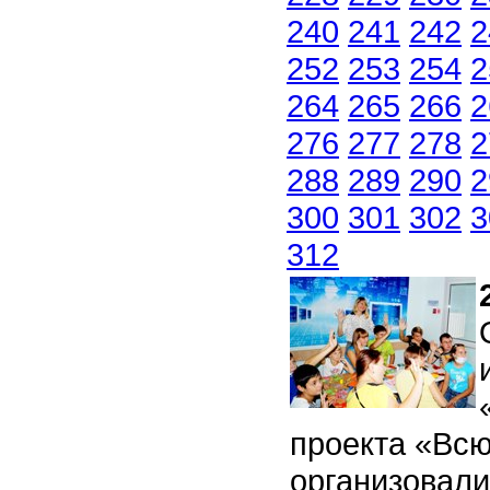
240
241
242
2
252
253
254
2
264
265
266
2
276
277
278
2
288
289
290
2
300
301
302
3
312
проекта «Всю
организовали