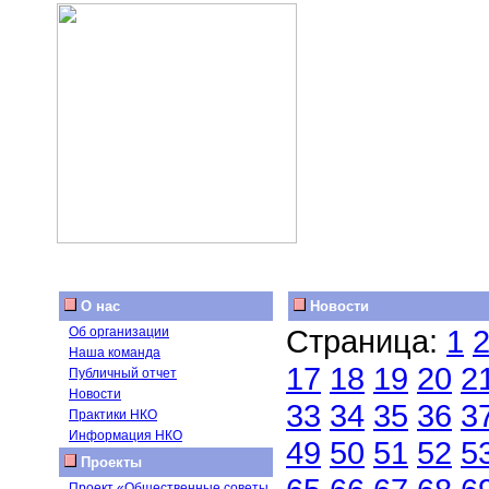
О нас
Новости
Страница:
1
Об организации
Наша команда
17
18
19
20
2
Публичный отчет
Новости
33
34
35
36
3
Практики НКО
Информация НКО
49
50
51
52
5
Проекты
Проект «Общественные советы