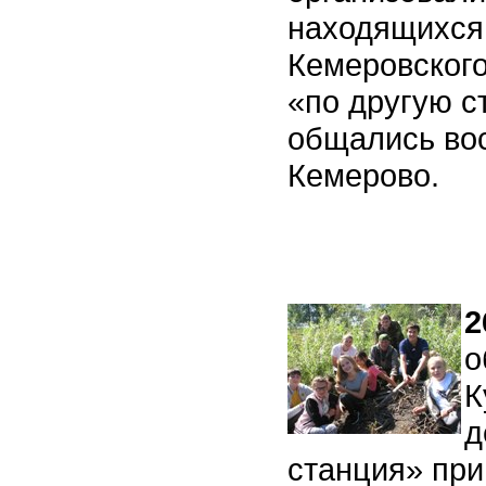
находящихся 
Кемеровского
«по другую с
общались вос
Кемерово.
2
о
К
д
станция» при