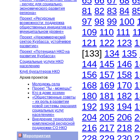
65
66
67
68
6
- ресурс для социально-
81
82
83
84
8
экономического развития
региона»
Проект «Ресурсные
97
98
99
100
возможности: поддержка
общественных инициатив на
109
110
111
1
муниципальном уровне»
Проект «Некоммерческий
121
122
123
1
сектор Кузбасса: устойчивое
развитие»
[133]
134
135
Проект «Потенциал НКО на
развитие Кузбасса»
144
145
146
1
Социальные услуги НКО
населению
Клуб бухгалтеров НКО
156
157
158
1
Архив проектов
168
169
170
1
Молодежь села
Проект "Ты - можешь!"
Кто в доме хозяин
180
181
182
1
«Общественные советы
– их роль в развитии
192
193
194
1
новой системы оказания
социальных услуг
204
205
206
2
населению»
Внедрение технологий
комплексной ресурсной
216
217
218
2
поддержки СО НКО
228
229
230
2
Мероприятия