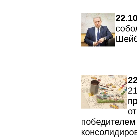
22.1
собо
Шейб
22
21
пр
от
победителем 
консолидиро