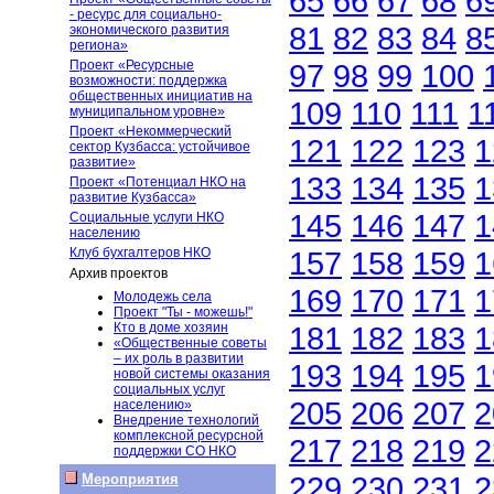
65
66
67
68
6
- ресурс для социально-
81
82
83
84
8
экономического развития
региона»
Проект «Ресурсные
97
98
99
100
возможности: поддержка
общественных инициатив на
109
110
111
1
муниципальном уровне»
Проект «Некоммерческий
121
122
123
1
сектор Кузбасса: устойчивое
развитие»
133
134
135
1
Проект «Потенциал НКО на
развитие Кузбасса»
145
146
147
1
Социальные услуги НКО
населению
Клуб бухгалтеров НКО
157
158
159
1
Архив проектов
169
170
171
1
Молодежь села
Проект "Ты - можешь!"
Кто в доме хозяин
181
182
183
1
«Общественные советы
– их роль в развитии
193
194
195
1
новой системы оказания
социальных услуг
205
206
207
2
населению»
Внедрение технологий
комплексной ресурсной
217
218
219
2
поддержки СО НКО
229
230
231
2
Мероприятия