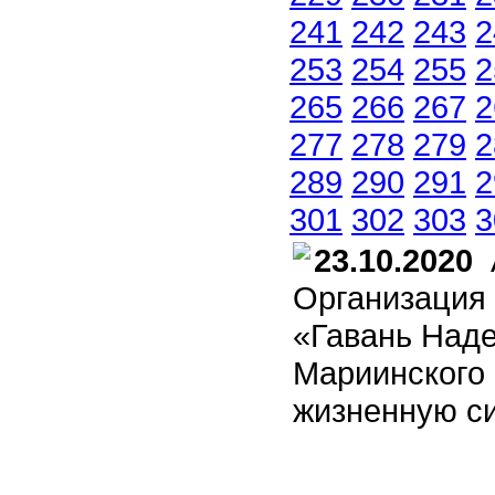
241
242
243
2
253
254
255
2
265
266
267
2
277
278
279
2
289
290
291
2
301
302
303
3
23.10.2020
А
Организация
«Гавань Наде
Мариинского 
жизненную с