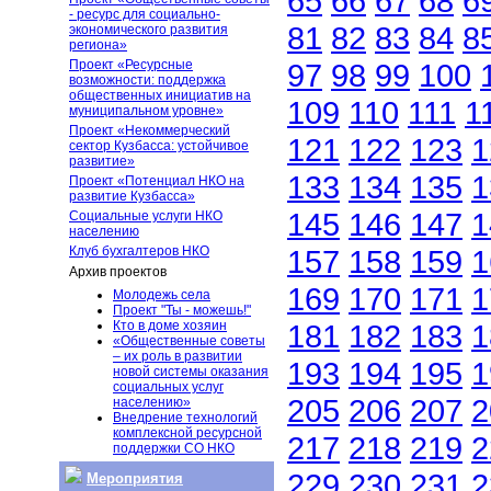
65
66
67
68
6
- ресурс для социально-
81
82
83
84
8
экономического развития
региона»
Проект «Ресурсные
97
98
99
100
возможности: поддержка
общественных инициатив на
109
110
111
1
муниципальном уровне»
Проект «Некоммерческий
121
122
123
1
сектор Кузбасса: устойчивое
развитие»
133
134
135
1
Проект «Потенциал НКО на
развитие Кузбасса»
145
146
147
1
Социальные услуги НКО
населению
Клуб бухгалтеров НКО
157
158
159
1
Архив проектов
169
170
171
1
Молодежь села
Проект "Ты - можешь!"
Кто в доме хозяин
181
182
183
1
«Общественные советы
– их роль в развитии
193
194
195
1
новой системы оказания
социальных услуг
205
206
207
2
населению»
Внедрение технологий
комплексной ресурсной
217
218
219
2
поддержки СО НКО
229
230
231
2
Мероприятия