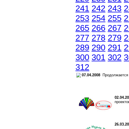
241
242
243
2
253
254
255
2
265
266
267
2
277
278
279
2
289
290
291
2
300
301
302
3
312
07.04.2008
Продолжается 
02.04.2
проекто
26.03.2