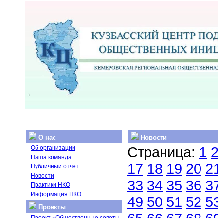
О нас
Новости
Страница:
1
Об организации
Наша команда
17
18
19
20
2
Публичный отчет
Новости
33
34
35
36
3
Практики НКО
Информация НКО
49
50
51
52
5
Проекты
Проект «Общественные советы