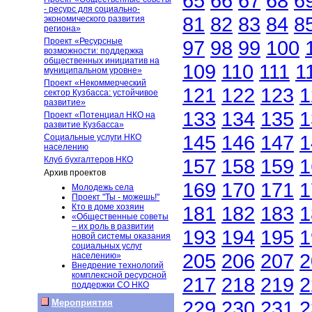
65
66
67
68
6
- ресурс для социально-
81
82
83
84
8
экономического развития
региона»
Проект «Ресурсные
97
98
99
100
возможности: поддержка
общественных инициатив на
109
110
111
1
муниципальном уровне»
Проект «Некоммерческий
121
122
123
1
сектор Кузбасса: устойчивое
развитие»
133
134
135
1
Проект «Потенциал НКО на
развитие Кузбасса»
145
146
147
1
Социальные услуги НКО
населению
Клуб бухгалтеров НКО
157
158
159
1
Архив проектов
169
170
171
1
Молодежь села
Проект "Ты - можешь!"
Кто в доме хозяин
181
182
183
1
«Общественные советы
– их роль в развитии
193
194
195
1
новой системы оказания
социальных услуг
205
206
207
2
населению»
Внедрение технологий
комплексной ресурсной
217
218
219
2
поддержки СО НКО
229
230
231
2
Мероприятия