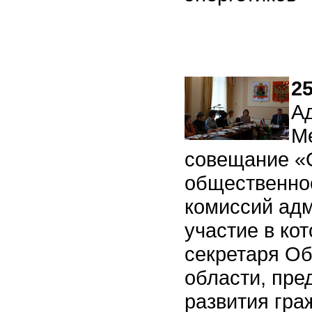
25
А
М
совещание «
общественно
комиссий адм
участие в ко
секретаря О
области, пре
развития гра