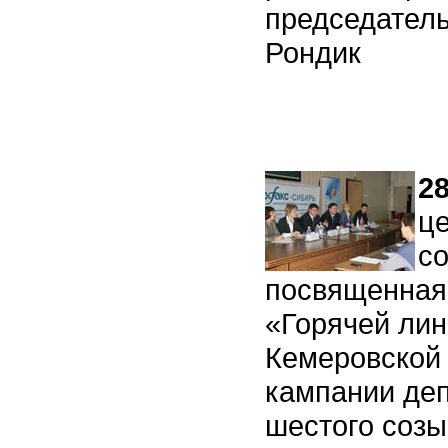
председател
Рондик
28
ц
с
посвященная
«Горячей лин
Кемеровской 
кампании де
шестого созы