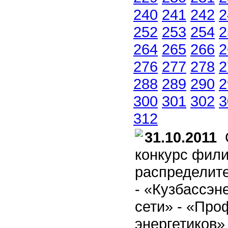
240
241
242
2
252
253
254
2
264
265
266
2
276
277
278
2
288
289
290
2
300
301
302
3
312
31.10.2011
С
конкурс фил
распределит
- «Кузбассэн
сети» - «Пр
энергетиков»