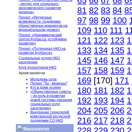
65
66
67
68
6
- ресурс для социально-
81
82
83
84
8
экономического развития
региона»
Проект «Ресурсные
97
98
99
100
возможности: поддержка
общественных инициатив на
109
110
111
1
муниципальном уровне»
Проект «Некоммерческий
121
122
123
1
сектор Кузбасса: устойчивое
развитие»
133
134
135
1
Проект «Потенциал НКО на
развитие Кузбасса»
145
146
147
1
Социальные услуги НКО
населению
Клуб бухгалтеров НКО
157
158
159
1
Архив проектов
169
[170]
171
Молодежь села
Проект "Ты - можешь!"
Кто в доме хозяин
180
181
182
1
«Общественные советы
– их роль в развитии
192
193
194
1
новой системы оказания
социальных услуг
204
205
206
2
населению»
Внедрение технологий
комплексной ресурсной
216
217
218
2
поддержки СО НКО
228
229
230
2
Мероприятия