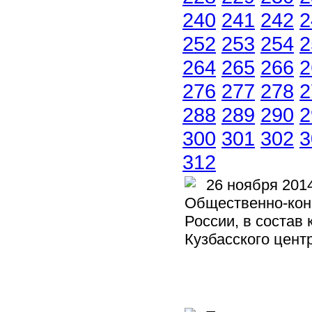
240
241
242
2
252
253
254
2
264
265
266
2
276
277
278
2
288
289
290
2
300
301
302
3
312
26 ноября 2014
Общественно-кон
России, в состав
Кузбасского цент