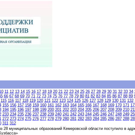
10
11
12
13
14
15
16
17
18
19
20
21
22
23
24
25
26
27
28
29
30
31
32
33
34
65
66
67
68
69
70
71
72
73
74
75
76
77
78
79
80
81
82
83
84
85
86
87
88
89
115
116
117
118
119
120
121
122
123
124
125
126
127
128
129
130
131
132
4
155
156
157
158
159
160
161
162
163
164
165
166
167
168
169
170
171
17
3
194
195
196
197
198
199
200
201
202
203
204
205
206
207
208
209
210
21
2
233
234
235
236
237
238
239
240
241
242
243
244
245
246
247
248
249
25
1
272
273
274
275
276
277
278
279
280
281
282
283
284
285
286
287
288
28
0
311
312
з 28 муниципальных образований Кемеровской области поступило в адре
Кузбасса»