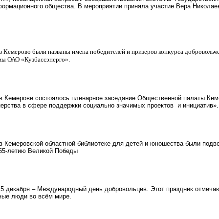
ормационного общества. В мероприятии приняла участие Вера Николаев
в Кемерово были названы имена победителей и призеров конкурса добровольч
мы ОАО «Кузбассэнерго».
 Кемерове состоялось пленарное заседание Общественной палаты Кемер
нерства в сфере поддержки социально значимых проектов и инициатив».
 Кемеровской областной библиотеке для детей и юношества были подвед
65-летию Великой Победы
 декабря – Международный день добровольцев. Этот праздник отмеча
ные люди во всём мире.