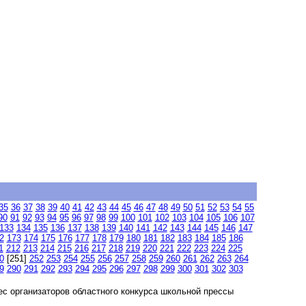
35
36
37
38
39
40
41
42
43
44
45
46
47
48
49
50
51
52
53
54
55
90
91
92
93
94
95
96
97
98
99
100
101
102
103
104
105
106
107
133
134
135
136
137
138
139
140
141
142
143
144
145
146
147
2
173
174
175
176
177
178
179
180
181
182
183
184
185
186
1
212
213
214
215
216
217
218
219
220
221
222
223
224
225
0
[251]
252
253
254
255
256
257
258
259
260
261
262
263
264
9
290
291
292
293
294
295
296
297
298
299
300
301
302
303
с организаторов областного конкурса школьной прессы