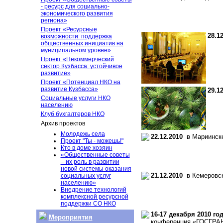
- ресурс для социально-
экономического развития
региона»
Проект «Ресурсные
28.1
возможности: поддержка
общественных инициатив на
муниципальном уровне»
Проект «Некоммерческий
сектор Кузбасса: устойчивое
развитие»
Проект «Потенциал НКО на
развитие Кузбасса»
29.1
Социальные услуги НКО
населению
Клуб бухгалтеров НКО
Архив проектов
Молодежь села
22.12.2010
в Мариинске
Проект "Ты - можешь!"
Кто в доме хозяин
«Общественные советы
– их роль в развитии
новой системы оказания
21.12.2010
в Кемеровско
социальных услуг
населению»
Внедрение технологий
комплексной ресурсной
поддержки СО НКО
16-17 декабря 2010 го
Мероприятия
конференция «ГОСГРАНТ