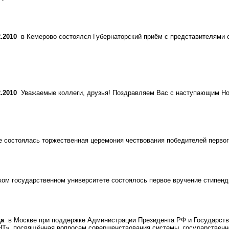
2.2010
в Кемерово состоялся Губернаторский приём с представителями 
2.2010
Уважаемые коллеги, друзья! Поздравляем Вас с наступающим Но
 состоялась торжественная церемония чествования победителей первог
м государственном университете состоялось первое вручение стипенди
да
в Москве при поддержке Администрации Президента РФ и Государст
», посвящённая вопросам совершенствования системы государственной