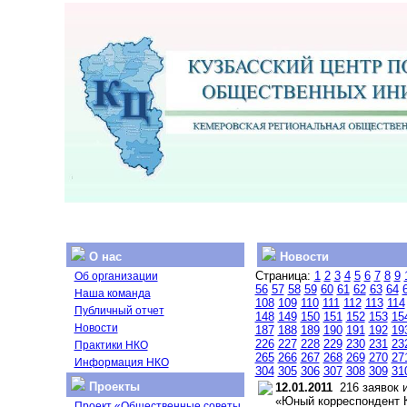
О нас
Новости
Страница:
1
2
3
4
5
6
7
8
9
Об организации
56
57
58
59
60
61
62
63
64
Наша команда
108
109
110
111
112
113
114
Публичный отчет
148
149
150
151
152
153
15
Новости
187
188
189
190
191
192
19
226
227
228
229
230
231
23
Практики НКО
265
266
267
268
269
270
27
Информация НКО
304
305
306
307
308
309
31
Проекты
12.01.2011
216 заявок и
«Юный корреспондент 
Проект «Общественные советы