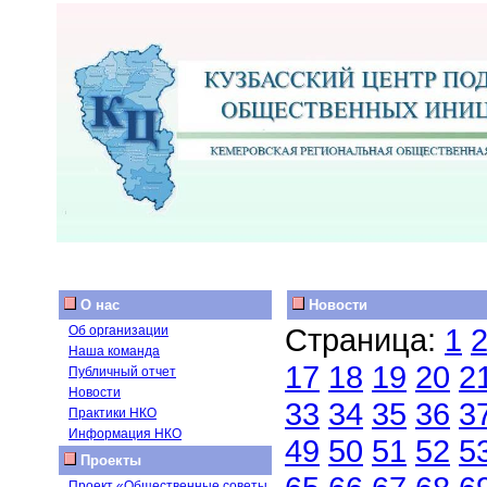
О нас
Новости
Страница:
1
Об организации
Наша команда
17
18
19
20
2
Публичный отчет
Новости
33
34
35
36
3
Практики НКО
Информация НКО
49
50
51
52
5
Проекты
Проект «Общественные советы