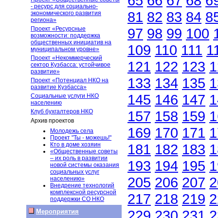
65
66
67
68
6
- ресурс для социально-
81
82
83
84
8
экономического развития
региона»
Проект «Ресурсные
97
98
99
100
возможности: поддержка
общественных инициатив на
109
110
111
1
муниципальном уровне»
Проект «Некоммерческий
121
122
123
1
сектор Кузбасса: устойчивое
развитие»
133
134
135
1
Проект «Потенциал НКО на
развитие Кузбасса»
145
146
147
1
Социальные услуги НКО
населению
Клуб бухгалтеров НКО
157
158
159
1
Архив проектов
169
170
171
1
Молодежь села
Проект "Ты - можешь!"
Кто в доме хозяин
181
182
183
1
«Общественные советы
– их роль в развитии
193
194
195
1
новой системы оказания
социальных услуг
205
206
207
2
населению»
Внедрение технологий
комплексной ресурсной
217
218
219
2
поддержки СО НКО
229
230
231
2
Мероприятия