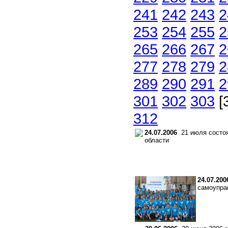
241
242
243
2
253
254
255
2
265
266
267
2
277
278
279
2
289
290
291
2
301
302
303
[
312
24.07.2006
21 июля состоя
области
24.07.200
самоупра