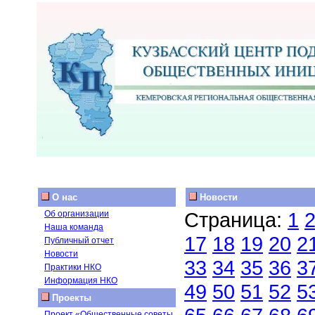
О нас
Новости
Страница:
1
Об организации
Наша команда
17
18
19
20
2
Публичный отчет
Новости
33
34
35
36
3
Практики НКО
Информация НКО
49
50
51
52
5
Проекты
Проект «Общественные советы