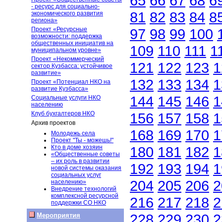
65
66
67
68
6
- ресурс для социально-
81
82
83
84
8
экономического развития
региона»
Проект «Ресурсные
97
98
99
100
возможности: поддержка
общественных инициатив на
109
110
111
1
муниципальном уровне»
Проект «Некоммерческий
121
122
123
1
сектор Кузбасса: устойчивое
развитие»
132
133
134
1
Проект «Потенциал НКО на
развитие Кузбасса»
144
145
146
1
Социальные услуги НКО
населению
Клуб бухгалтеров НКО
156
157
158
1
Архив проектов
168
169
170
1
Молодежь села
Проект "Ты - можешь!"
Кто в доме хозяин
180
181
182
1
«Общественные советы
– их роль в развитии
192
193
194
1
новой системы оказания
социальных услуг
204
205
206
2
населению»
Внедрение технологий
комплексной ресурсной
216
217
218
2
поддержки СО НКО
228
229
230
2
Мероприятия