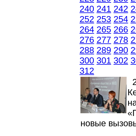
240
241
242
2
252
253
254
2
264
265
266
2
276
277
278
2
288
289
290
2
300
301
302
3
312
2
К
н
«
новые вызовы