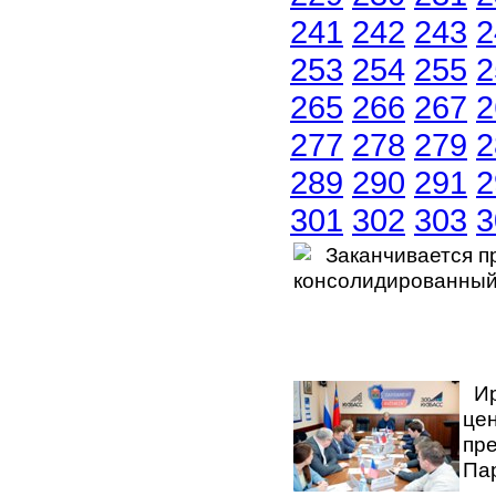
241
242
243
2
253
254
255
2
265
266
267
2
277
278
279
2
289
290
291
2
301
302
303
3
Заканчивается пр
консолидированный
Ир
це
пр
Пар