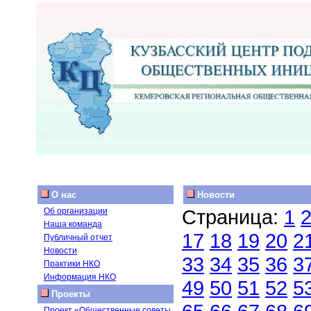
О нас
Новости
Страница:
1
Об организации
Наша команда
17
18
19
20
2
Публичный отчет
Новости
33
34
35
36
3
Практики НКО
Информация НКО
49
50
51
52
5
Проекты
Проект «Общественные советы