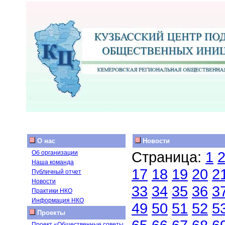
О нас
Новости
Страница:
1
Об организации
Наша команда
17
18
19
20
2
Публичный отчет
Новости
33
34
35
36
3
Практики НКО
Информация НКО
49
50
51
52
5
Проекты
Проект «Общественные советы