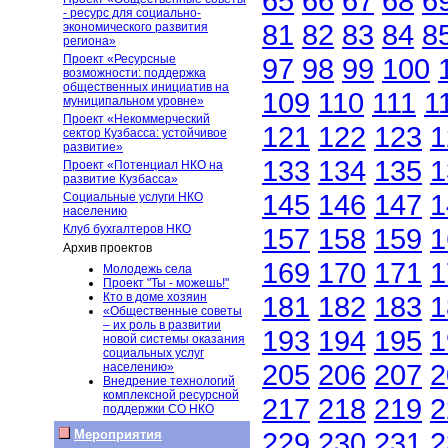
65
66
67
68
6
- ресурс для социально-
81
82
83
84
8
экономического развития
региона»
Проект «Ресурсные
97
98
99
100
возможности: поддержка
общественных инициатив на
109
110
111
1
муниципальном уровне»
Проект «Некоммерческий
121
122
123
1
сектор Кузбасса: устойчивое
развитие»
133
134
135
1
Проект «Потенциал НКО на
развитие Кузбасса»
145
146
147
1
Социальные услуги НКО
населению
Клуб бухгалтеров НКО
157
158
159
1
Архив проектов
169
170
171
1
Молодежь села
Проект "Ты - можешь!"
Кто в доме хозяин
181
182
183
1
«Общественные советы
– их роль в развитии
193
194
195
1
новой системы оказания
социальных услуг
205
206
207
2
населению»
Внедрение технологий
комплексной ресурсной
217
218
219
2
поддержки СО НКО
229
230
231
2
Мероприятия