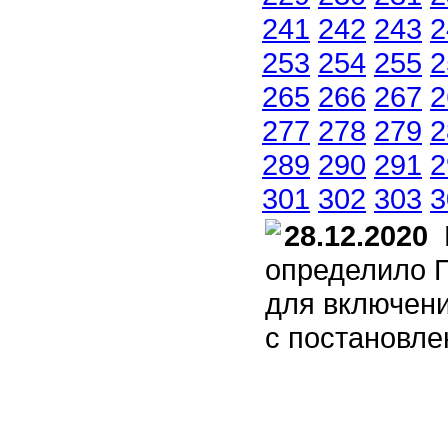
241
242
243
2
253
254
255
2
265
266
267
2
277
278
279
2
289
290
291
2
301
302
303
3
28.12.2020
М
определило 
для включени
с постановл