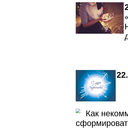
22
Как некомм
сформировать