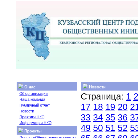
О нас
Новости
Страница:
1
Об организации
Наша команда
17
18
19
20
2
Публичный отчет
Новости
33
34
35
36
3
Практики НКО
Информация НКО
49
50
51
52
5
Проекты
Проект «Общественные советы