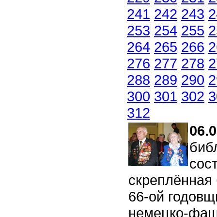
241
242
243
2
253
254
255
2
264
265
266
2
276
277
278
2
288
289
290
2
300
301
302
3
312
06.
биб
сос
скреплённая 
66-ой годовщ
немецко-фаши