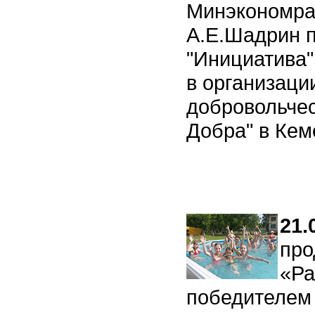
Минэкономра
А.Е.Шадрин п
"Инициатива"
в организаци
добровольчес
Добра" в Кем
21.
про
«Ра
победителем 