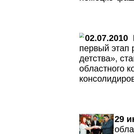
02.07.2010
В
первый этап 
детства», ст
областного к
консолидиро
29 и
обла