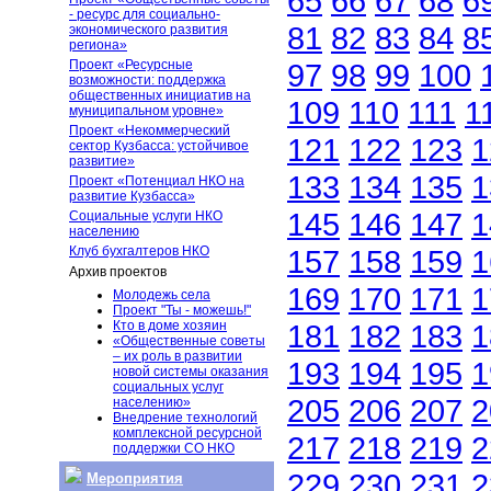
65
66
67
68
6
- ресурс для социально-
81
82
83
84
8
экономического развития
региона»
Проект «Ресурсные
97
98
99
100
возможности: поддержка
общественных инициатив на
109
110
111
1
муниципальном уровне»
Проект «Некоммерческий
121
122
123
1
сектор Кузбасса: устойчивое
развитие»
133
134
135
1
Проект «Потенциал НКО на
развитие Кузбасса»
145
146
147
1
Социальные услуги НКО
населению
Клуб бухгалтеров НКО
157
158
159
1
Архив проектов
169
170
171
1
Молодежь села
Проект "Ты - можешь!"
Кто в доме хозяин
181
182
183
1
«Общественные советы
– их роль в развитии
193
194
195
1
новой системы оказания
социальных услуг
205
206
207
2
населению»
Внедрение технологий
комплексной ресурсной
217
218
219
2
поддержки СО НКО
229
230
231
2
Мероприятия