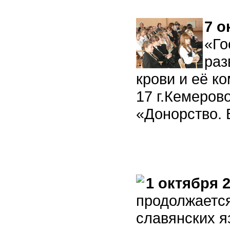
7 о
«Го
раз
крови и её к
17 г.Кемеров
«Донорство. 
1 октября 
продолжаетс
славянских я