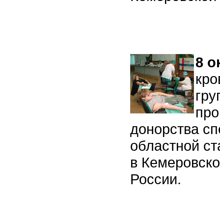
8 о
кро
гру
про
донорства с
областной ст
в Кемеровск
России.