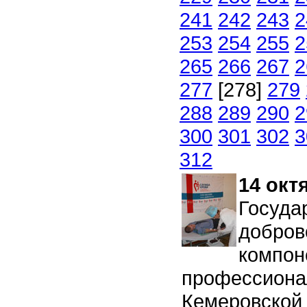
241
242
243
2
253
254
255
2
265
266
267
2
277
[278]
279
288
289
290
2
300
301
302
3
312
14 окт
Госуда
добров
компон
профессиона
Кемеровской