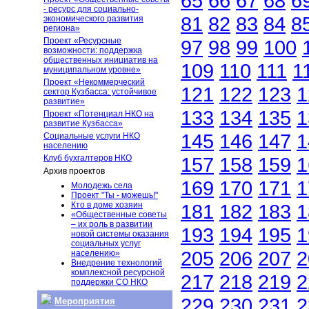
65
66
67
68
6
- ресурс для социально-
81
82
83
84
8
экономического развития
региона»
Проект «Ресурсные
97
98
99
100
возможности: поддержка
общественных инициатив на
109
110
111
1
муниципальном уровне»
Проект «Некоммерческий
121
122
123
1
сектор Кузбасса: устойчивое
развитие»
133
134
135
1
Проект «Потенциал НКО на
развитие Кузбасса»
145
146
147
1
Социальные услуги НКО
населению
Клуб бухгалтеров НКО
157
158
159
1
Архив проектов
169
170
171
1
Молодежь села
Проект "Ты - можешь!"
Кто в доме хозяин
181
182
183
1
«Общественные советы
– их роль в развитии
193
194
195
1
новой системы оказания
социальных услуг
205
206
207
2
населению»
Внедрение технологий
комплексной ресурсной
217
218
219
2
поддержки СО НКО
229
230
231
2
Мероприятия