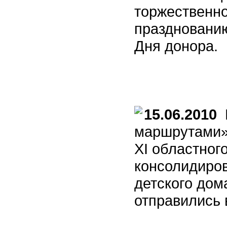
торжественн
праздновани
Дня донора.
15.06.2010
В
маршрутами»,
XI областног
консолидиро
детского дом
отправились 