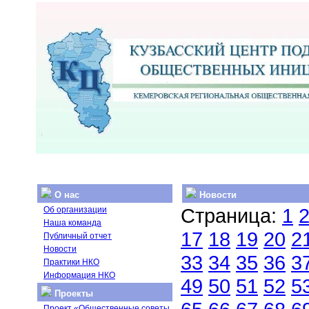
О нас
Новости
Страница:
1
Об организации
Наша команда
17
18
19
20
2
Публичный отчет
Новости
33
34
35
36
3
Практики НКО
Информация НКО
49
50
51
52
5
Проекты
Проект «Общественные советы