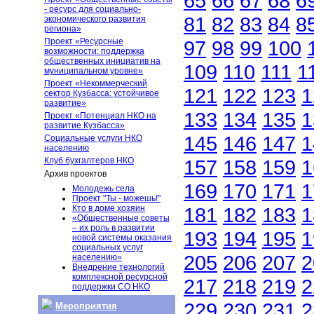
65
66
67
68
6
- ресурс для социально-
81
82
83
84
8
экономического развития
региона»
Проект «Ресурсные
97
98
99
100
возможности: поддержка
общественных инициатив на
109
110
111
1
муниципальном уровне»
Проект «Некоммерческий
121
122
123
1
сектор Кузбасса: устойчивое
развитие»
133
134
135
1
Проект «Потенциал НКО на
развитие Кузбасса»
145
146
147
1
Социальные услуги НКО
населению
Клуб бухгалтеров НКО
157
158
159
1
Архив проектов
169
170
171
1
Молодежь села
Проект "Ты - можешь!"
Кто в доме хозяин
181
182
183
1
«Общественные советы
– их роль в развитии
193
194
195
1
новой системы оказания
социальных услуг
205
206
207
2
населению»
Внедрение технологий
комплексной ресурсной
217
218
219
2
поддержки СО НКО
229
230
231
2
Мероприятия