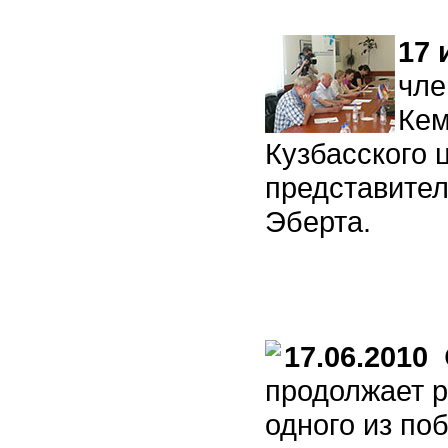
17 
чле
Кем
Кузбасского 
представите
Эберта.
17.06.2010
С
продолжает р
одного из по