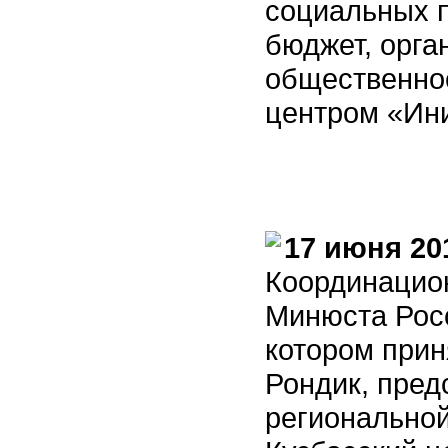
социальных 
бюджет, орга
общественнос
центром «Ин
17 июня 20
Координацион
Минюста Росс
котором прин
Рондик, пред
регионально