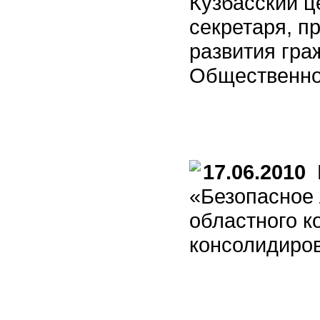
Кузбасский ц
секретаря, п
развития гра
Общественно
17.06.2010
В
«Безопасное 
областного к
консолидир