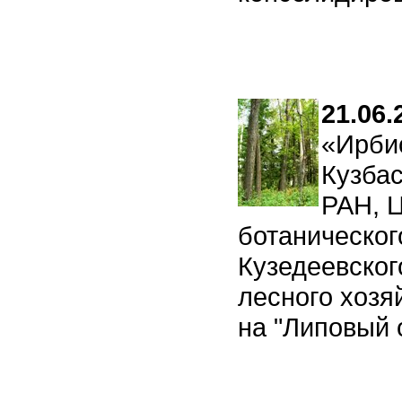
21.06.
«Ирбис
Кузба
РАН, 
ботаническог
Кузедеевског
лесного хозя
на "Липовый 