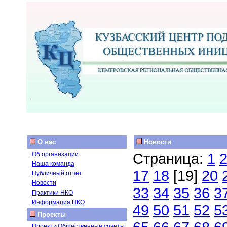
О нас
Новости
Страница:
1
Об организации
Наша команда
17
18
[19]
20
Публичный отчет
Новости
33
34
35
36
3
Практики НКО
Информация НКО
49
50
51
52
5
Проекты
Проект «Общественные советы