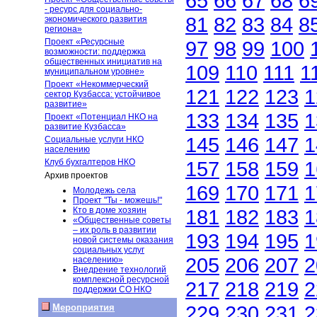
65
66
67
68
6
- ресурс для социально-
81
82
83
84
8
экономического развития
региона»
Проект «Ресурсные
97
98
99
100
возможности: поддержка
общественных инициатив на
109
110
111
1
муниципальном уровне»
Проект «Некоммерческий
121
122
123
1
сектор Кузбасса: устойчивое
развитие»
133
134
135
1
Проект «Потенциал НКО на
развитие Кузбасса»
145
146
147
1
Социальные услуги НКО
населению
Клуб бухгалтеров НКО
157
158
159
1
Архив проектов
169
170
171
1
Молодежь села
Проект "Ты - можешь!"
Кто в доме хозяин
181
182
183
1
«Общественные советы
– их роль в развитии
193
194
195
1
новой системы оказания
социальных услуг
205
206
207
2
населению»
Внедрение технологий
комплексной ресурсной
217
218
219
2
поддержки СО НКО
229
230
231
2
Мероприятия