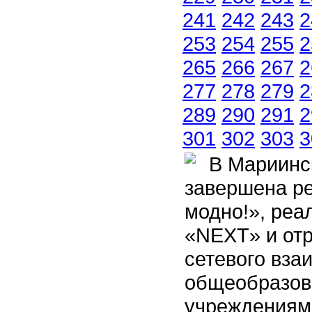
241
242
243
2
253
254
255
2
265
266
267
2
277
278
279
2
289
290
291
2
301
302
303
3
В Мариинск
завершена р
модно!», реа
«NEXT» и от
сетевого вза
общеобразов
учреждениям