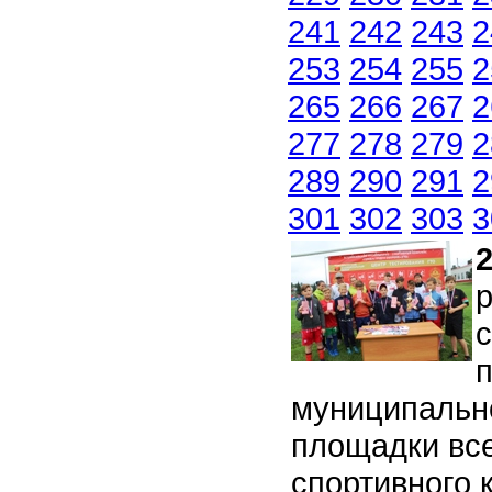
241
242
243
2
253
254
255
2
265
266
267
2
277
278
279
2
289
290
291
2
301
302
303
3
2
р
с
п
муниципально
площадки все
спортивного 