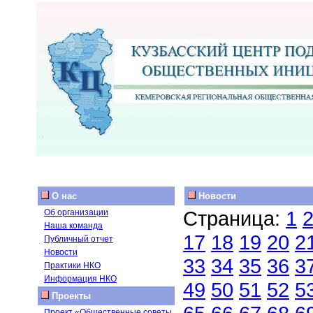
О нас
Новости
Страница:
1
Об организации
Наша команда
17
18
19
20
2
Публичный отчет
Новости
33
34
35
36
3
Практики НКО
Информация НКО
49
50
51
52
5
Проекты
Проект «Общественные советы