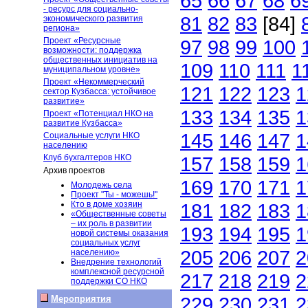
65
66
67
68
6
- ресурс для социально-
81
82
83
[84]
экономического развития
региона»
Проект «Ресурсные
97
98
99
100
возможности: поддержка
общественных инициатив на
109
110
111
1
муниципальном уровне»
Проект «Некоммерческий
121
122
123
1
сектор Кузбасса: устойчивое
развитие»
133
134
135
1
Проект «Потенциал НКО на
развитие Кузбасса»
145
146
147
1
Социальные услуги НКО
населению
Клуб бухгалтеров НКО
157
158
159
1
Архив проектов
169
170
171
1
Молодежь села
Проект "Ты - можешь!"
Кто в доме хозяин
181
182
183
1
«Общественные советы
– их роль в развитии
193
194
195
1
новой системы оказания
социальных услуг
205
206
207
2
населению»
Внедрение технологий
комплексной ресурсной
217
218
219
2
поддержки СО НКО
229
230
231
2
Мероприятия