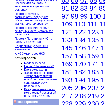
65
66
67
68
6
- ресурс для социально-
81
82
83
84
8
экономического развития
региона»
Проект «Ресурсные
97
98
99
100
возможности: поддержка
общественных инициатив на
109
110
111
1
муниципальном уровне»
Проект «Некоммерческий
121
122
123
1
сектор Кузбасса: устойчивое
развитие»
133
134
135
1
Проект «Потенциал НКО на
развитие Кузбасса»
145
146
147
1
Социальные услуги НКО
населению
Клуб бухгалтеров НКО
157
158
159
1
Архив проектов
169
170
171
1
Молодежь села
Проект "Ты - можешь!"
Кто в доме хозяин
181
182
183
1
«Общественные советы
– их роль в развитии
193
194
195
1
новой системы оказания
социальных услуг
205
206
207
2
населению»
Внедрение технологий
комплексной ресурсной
217
218
219
2
поддержки СО НКО
228
229
230
2
Мероприятия