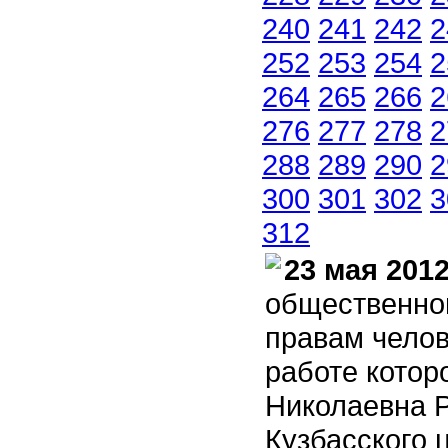
240
241
242
2
252
253
254
2
264
265
266
2
276
277
278
2
288
289
290
2
300
301
302
3
312
23 мая 2012
общественно
правам челов
работе котор
Николаевна Р
Кузбасского 