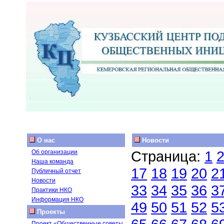
О нас
Новости
Страница:
1
Об организации
Наша команда
17
18
19
20
2
Публичный отчет
Новости
33
34
35
36
3
Практики НКО
Информация НКО
49
50
51
52
5
Проекты
Проект «Общественные советы