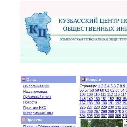
О нас
Новости
Страница:
1
2
3
4
5
6
7
8
9
Об организации
56
57
58
59
60
61
62
63
64
Наша команда
108
109
110
111
112
113
114
Публичный отчет
148
149
150
151
152
153
15
Новости
187
188
189
190
191
192
19
226
227
228
229
230
231
23
Практики НКО
265
266
267
268
269
270
27
Информация НКО
304
305
306
307
308
309
31
Проекты
1
о
Проект «Общественные советы