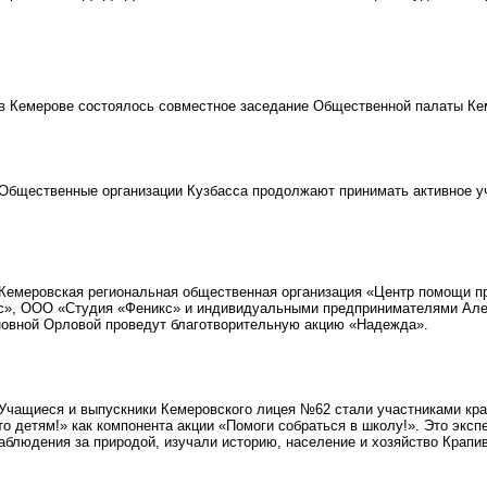
 Кемерове состоялось совместное заседание Общественной палаты Кем
бщественные организации Кузбасса продолжают принимать активное уча
емеровская региональная общественная организация «Центр помощи п
с», ООО «Студия «Феникс» и индивидуальными предпринимателями Але
новной Орловой проведут благотворительную акцию «Надежда».
чащиеся и выпускники Кемеровского лицея №62 стали участниками крае
 детям!» как компонента акции «Помоги собраться в школу!». Это экспе
наблюдения за природой, изучали историю, население и хозяйство Крапив