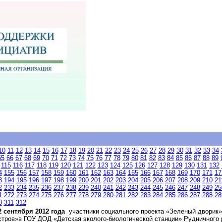
10
11
12
13
14
15
16
17
18
19
20
21
22
23
24
25
26
27
28
29
30
31
32
33
34
65
66
67
68
69
70
71
72
73
74
75
76
77
78
79
80
81
82
83
84
85
86
87
88
89
115
116
117
118
119
120
121
122
123
124
125
126
127
128
129
130
131
132
4
155
156
157
158
159
160
161
162
163
164
165
166
167
168
169
170
171
17
3
194
195
196
197
198
199
200
201
202
203
204
205
206
207
208
209
210
21
2
233
234
235
236
237
238
239
240
241
242
243
244
245
246
247
248
249
25
1
272
273
274
275
276
277
278
279
280
281
282
283
284
285
286
287
288
28
0
311
312
2 сентября 2012 года
участники социального проекта «Зеленый дворик»
стров»в ГОУ ДОД «Детская эколого-биологической станции» Рудничного р