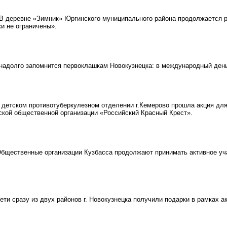
 деревне «Зимник» Юргинского муниципального района продолжается р
и не ограничены».
адолго запомнится первоклашкам Новокузнецка: в международный день 
детском противотуберкулезном отделении г.Кемерово прошла акция для
кой общественной организации «Российский Красный Крест».
щественные организации Кузбасса продолжают принимать активное учас
ти сразу из двух районов г. Новокузнецка получили подарки в рамках а