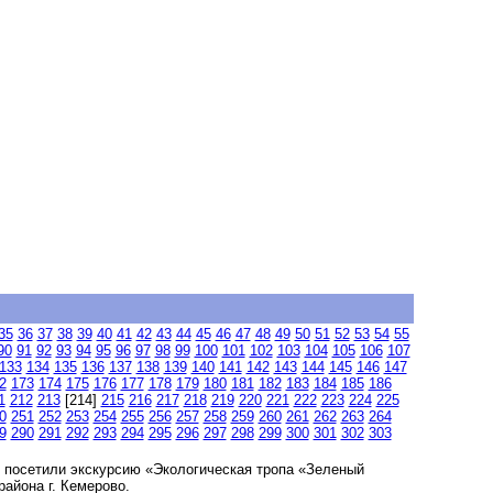
35
36
37
38
39
40
41
42
43
44
45
46
47
48
49
50
51
52
53
54
55
90
91
92
93
94
95
96
97
98
99
100
101
102
103
104
105
106
107
133
134
135
136
137
138
139
140
141
142
143
144
145
146
147
2
173
174
175
176
177
178
179
180
181
182
183
184
185
186
1
212
213
[214]
215
216
217
218
219
220
221
222
223
224
225
0
251
252
253
254
255
256
257
258
259
260
261
262
263
264
9
290
291
292
293
294
295
296
297
298
299
300
301
302
303
 посетили экскурсию «Экологическая тропа «Зеленый
айона г. Кемерово.