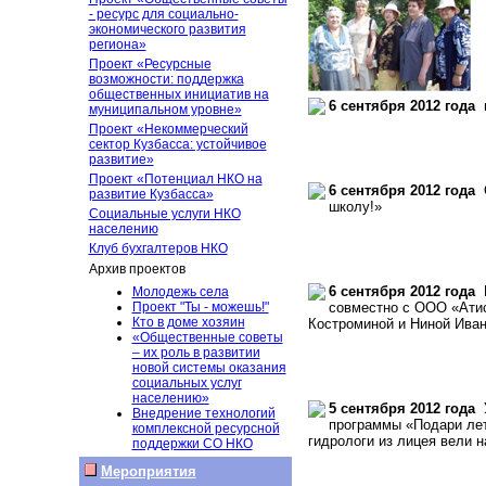
- ресурс для социально-
экономического развития
региона»
Проект «Ресурсные
возможности: поддержка
общественных инициатив на
6 сентября 2012 года
в
муниципальном уровне»
Проект «Некоммерческий
сектор Кузбасса: устойчивое
развитие»
Проект «Потенциал НКО на
6 сентября 2012 года
О
развитие Кузбасса»
школу!»
Социальные услуги НКО
населению
Клуб бухгалтеров НКО
Архив проектов
6 сентября 2012 года
К
Молодежь села
Проект "Ты - можешь!"
совместно с ООО «Ати
Кто в доме хозяин
Костроминой и Ниной Ива
«Общественные советы
– их роль в развитии
новой системы оказания
социальных услуг
населению»
5 сентября 2012 года
У
Внедрение технологий
программы «Подари лето
комплексной ресурсной
гидрологи из лицея вели 
поддержки СО НКО
Мероприятия