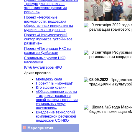
- ресурс для социально-
экономического развития
региона»
Проект «Ресурсные
возможности: поддержка
9 сентября 2022 года 
общественных инициатив на
реализации грантового
муниципальном уровне»
Проект «Некоммерческий
сектор Кузбасса: устойчивое
развитие»
Проект «Потенциал НКО на
8 сентября Ресурсный 
развитие Кузбасса»
региональным координ
Социальные услуги НКО
населению
Клуб бухгалтеров НКО
Архив проектов
Молодежь села
08.09.2022
Продолжаетс
Проект "Ты - можешь!"
традициями и культуро
Кто в доме хозяин
«Общественные советы
– их роль в развитии
новой системы оказания
социальных услуг
Школа №6 года Мариинс
населению»
бюджет в номинации «
Внедрение технологий
комплексной ресурсной
поддержки СО НКО
Мероприятия