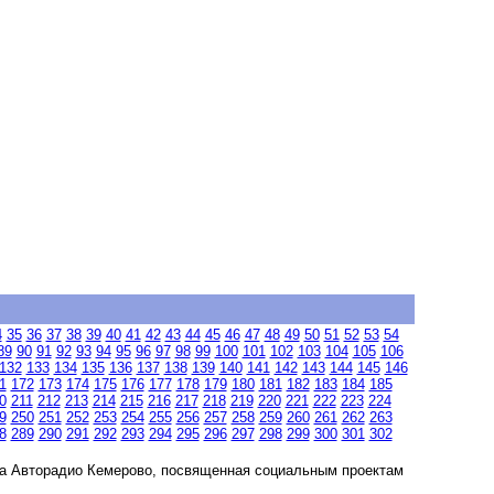
4
35
36
37
38
39
40
41
42
43
44
45
46
47
48
49
50
51
52
53
54
89
90
91
92
93
94
95
96
97
98
99
100
101
102
103
104
105
106
132
133
134
135
136
137
138
139
140
141
142
143
144
145
146
1
172
173
174
175
176
177
178
179
180
181
182
183
184
185
0
211
212
213
214
215
216
217
218
219
220
221
222
223
224
9
250
251
252
253
254
255
256
257
258
259
260
261
262
263
8
289
290
291
292
293
294
295
296
297
298
299
300
301
302
на Авторадио Кемерово, посвященная социальным проектам