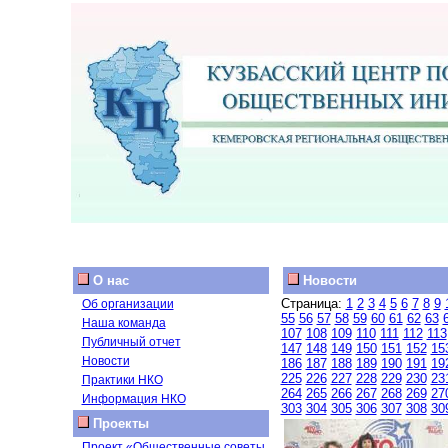
О нас
Новости
Страница:
1
2
3
4
5
6
7
8
9
Об организации
55
56
57
58
59
60
61
62
63
Наша команда
107
108
109
110
111
112
113
Публичный отчет
147
148
149
150
151
152
15
Новости
186
187
188
189
190
191
19
225
226
227
228
229
230
23
Практики НКО
264
265
266
267
268
269
27
Информация НКО
303
304
305
306
307
308
30
Проекты
Проект «Общественные советы