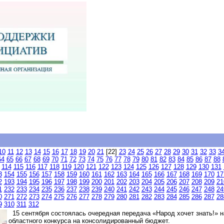
10
11
12
13
14
15
16
17
18
19
20
21
[22]
23
24
25
26
27
28
29
30
31
32
33
3
64
65
66
67
68
69
70
71
72
73
74
75
76
77
78
79
80
81
82
83
84
85
86
87
88
114
115
116
117
118
119
120
121
122
123
124
125
126
127
128
129
130
131
3
154
155
156
157
158
159
160
161
162
163
164
165
166
167
168
169
170
17
2
193
194
195
196
197
198
199
200
201
202
203
204
205
206
207
208
209
21
1
232
233
234
235
236
237
238
239
240
241
242
243
244
245
246
247
248
24
0
271
272
273
274
275
276
277
278
279
280
281
282
283
284
285
286
287
28
9
310
311
312
15 сентября состоялась очередная передача «Народ хочет знать!» 
областного конкурса на консолидированный бюджет.