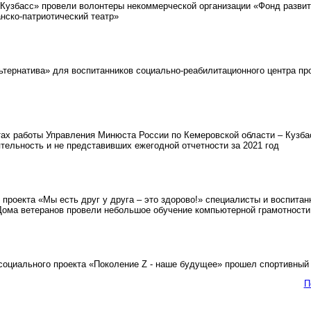
Кузбасс» провели волонтеры некоммерческой организации «Фонд развит
ско-патриотический театр»
тернатива» для воспитанников социально-реабилитационного центра пр
ах работы Управления Минюста России по Кемеровской области – Кузба
тельность и не представивших ежегодной отчетности за 2021 год
роекта «Мы есть друг у друга – это здорово!» специалисты и воспитан
Дома ветеранов провели небольшое обучение компьютерной грамотности
оциального проекта «Поколение Z - наше будущее» прошел спортивный
П