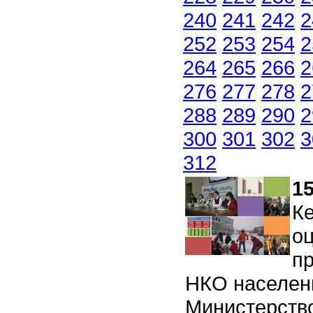
240
241
242
2
252
253
254
2
264
265
266
2
276
277
278
2
288
289
290
2
300
301
302
3
312
15
К
о
п
НКО населен
Министерство