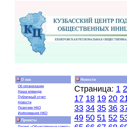
О нас
Новости
Страница:
1
Об организации
Наша команда
17
18
19
20
2
Публичный отчет
Новости
33
34
35
36
3
Практики НКО
Информация НКО
49
50
51
52
5
Проекты
Проект «Общественные советы