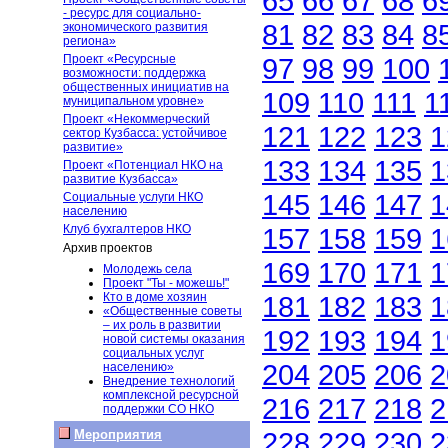
65
66
67
68
6
- ресурс для социально-
81
82
83
84
8
экономического развития
региона»
Проект «Ресурсные
97
98
99
100
возможности: поддержка
общественных инициатив на
109
110
111
1
муниципальном уровне»
Проект «Некоммерческий
121
122
123
1
сектор Кузбасса: устойчивое
развитие»
133
134
135
1
Проект «Потенциал НКО на
развитие Кузбасса»
145
146
147
1
Социальные услуги НКО
населению
Клуб бухгалтеров НКО
157
158
159
1
Архив проектов
169
170
171
1
Молодежь села
Проект "Ты - можешь!"
Кто в доме хозяин
181
182
183
1
«Общественные советы
– их роль в развитии
192
193
194
1
новой системы оказания
социальных услуг
204
205
206
2
населению»
Внедрение технологий
комплексной ресурсной
216
217
218
2
поддержки СО НКО
228
229
230
2
Мероприятия