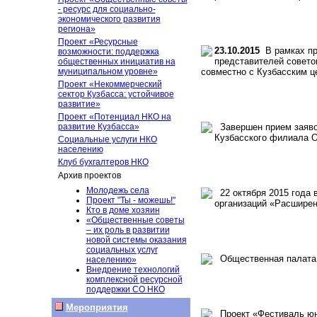
- ресурс для социально-
экономического развития
региона»
Проект «Ресурсные
23.10.2015
В рамках пр
возможности: поддержка
представителей совето
общественных инициатив на
муниципальном уровне»
совместно с Кузбасским ц
Проект «Некоммерческий
сектор Кузбасса: устойчивое
развитие»
Проект «Потенциал НКО на
развитие Кузбасса»
Завершен прием заявок
Кузбасского филиала 
Социальные услуги НКО
населению
Клуб бухгалтеров НКО
Архив проектов
Молодежь села
22 октября 2015 года 
Проект "Ты - можешь!"
организаций «Расшире
Кто в доме хозяин
«Общественные советы
– их роль в развитии
новой системы оказания
социальных услуг
Общественная палата 
населению»
Внедрение технологий
комплексной ресурсной
поддержки СО НКО
Мероприятия
Проект «Фестиваль юны