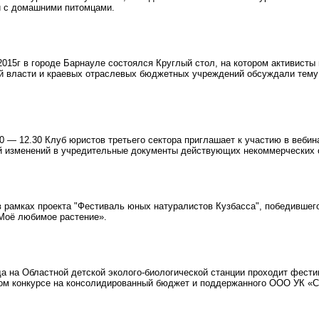
й с домашними питомцами.
015г в городе Барнауле состоялся Круглый стол, на котором активисты
й власти и краевых отраслевых бюджетных учреждений обсуждали тему 
0 — 12.30 Клуб юристов третьего сектора приглашает к участию в вебин
й изменений в учредительные документы действующих некоммерческих 
в рамках проекта "Фестиваль юных натуралистов Кузбасса", победившег
Моё любимое растение».
да на Областной детской эколого-биологической станции проходит фести
ом конкурсе на консолидированный бюджет и поддержанного ООО УК «Си