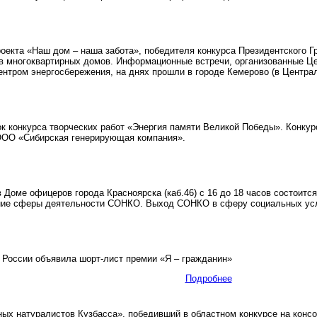
оекта «Наш дом – наша забота», победителя конкурса Президентского 
в многоквартирных домов. Информационные встречи, организованные Ц
ентром энергосбережения, на днях прошли в городе Кемерово (в Централ
 конкурса творческих работ «Энергия памяти Великой Победы». Конкур
ООО «Сибирская генерирующая компания».
в Доме офицеров города Красноярска (каб.46) с 16 до 18 часов состоит
ние сферы деятельности СОНКО. Выход СОНКО в сферу социальных усл
России объявила шорт-лист премии «Я – гражданин»
Подробнее
х натуралистов Кузбасса», победивший в областном конкурсе на консо