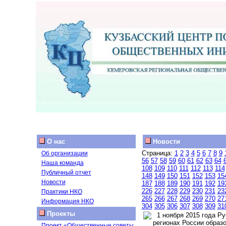
О нас
Новости
Страница:
1
2
3
4
5
6
7
8
9
Об организации
56
57
58
59
60
61
62
63
64
Наша команда
108
109
110
111
112
113
114
Публичный отчет
148
149
150
151
152
153
15
Новости
187
188
189
190
191
192
19
226
227
228
229
230
231
23
Практики НКО
265
266
267
268
269
270
27
Информация НКО
304
305
306
307
308
309
31
Проекты
1 ноября 2015 года Ру
регионах России образ
Проект «Общественные советы