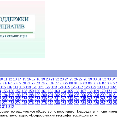
10
11
12
13
14
15
16
17
18
19
20
21
22
23
24
25
26
27
28
29
30
31
32
33
34
65
66
67
68
69
70
71
72
73
74
75
76
77
78
79
80
81
82
83
84
85
86
87
88
89
115
116
117
118
119
120
121
122
123
124
125
126
127
128
129
130
131
132
4
155
156
157
158
159
160
161
162
163
164
165
166
167
168
169
170
171
17
3
194
195
196
197
198
199
200
201
202
203
204
205
206
207
208
209
210
21
2
233
234
235
236
237
238
239
240
241
242
243
244
245
246
247
248
249
25
1
272
273
274
275
276
277
278
279
280
281
282
283
284
285
286
287
288
28
0
311
312
сское географическое общество по поручению Председателя попечитель
овательную акцию «Всероссийский географический диктант».