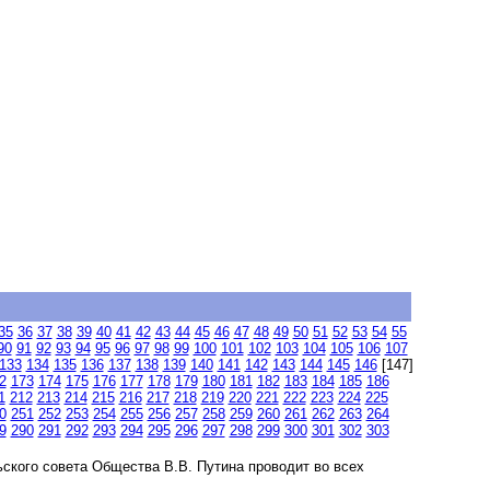
35
36
37
38
39
40
41
42
43
44
45
46
47
48
49
50
51
52
53
54
55
90
91
92
93
94
95
96
97
98
99
100
101
102
103
104
105
106
107
133
134
135
136
137
138
139
140
141
142
143
144
145
146
[147]
2
173
174
175
176
177
178
179
180
181
182
183
184
185
186
1
212
213
214
215
216
217
218
219
220
221
222
223
224
225
0
251
252
253
254
255
256
257
258
259
260
261
262
263
264
9
290
291
292
293
294
295
296
297
298
299
300
301
302
303
ского совета Общества В.В. Путина проводит во всех