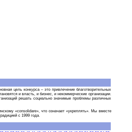
новная цель конкурса – это привлечение благотворительных
новятся и власть, и бизнес, и некоммерческие организации.
рганизаций решать социально значимые проблемы различных
инскому «
consolidare
», что означает «укреплять». Мы вместе
радицией с 1999 года.