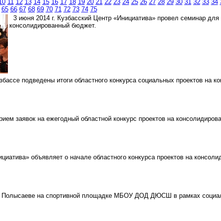
10
11
12
13
14
15
16
17
18
19
20
21
22
23
24
25
26
27
28
29
30
31
32
33
34
65
66
67
68
69
70
71
72
73
74
75
3 июня 2014 г. Кузбасский Центр «Инициатива» провел семинар для 
консолидированный бюджет.
збассе подведены итоги областного конкурса социальных проектов на к
ием заявок на ежегодный областной конкурс проектов на консолидиров
циатива» объявляет о начале областного конкурса проектов на консол
Полысаеве на спортивной площадке МБОУ ДОД ДЮСШ в рамках социаль