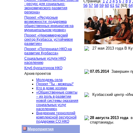
Страница:
1
2
3
4
5
6
7
8
9
- ресурс для социально-
56
57
58
59
60
61
62
[63]
64
экономического развития
региона»
Проект «Ресурсные
возможности: поддержка
общественных инициатив на
муниципальном уровне»
Проект «Некоммерческий
сектор Кузбасса: устойчивое
развитие»
27 мая 2013 года В Ку
Проект «Потенциал НКО на
развитие Кузбасса»
Социальные услуги НКО
населению
Клуб бухгалтеров НКО
07.05.2014
Завершен пр
Архив проектов
Молодежь села
Проект "Ты - можешь!"
Кто в доме хозяин
«Общественные советы
Кузбасский центр «Ини
– их роль в развитии
новой системы оказания
социальных услуг
населению»
Внедрение технологий
комплексной ресурсной
28 августа 2013 года
в 
поддержки СО НКО
спартакиады.
Мероприятия