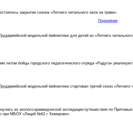
стоялось закрытие сезона «Летнего читального зала на траве».
Подробнее
рудармейской модельной библиотеке для детей из «Летнего читального 
м летом бойцы городского педагогического отряда «Радуга» реализуют
рудармейской модельной библиотеке стартовал третий сезон «Летнего ч
улись из эколого-краеведческой экспедиции-путешествия по Притомью 
о при МБОУ «Лицей №62 г. Кемерово».