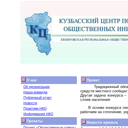
О нас
Проект
Традиционный обла
Об организации
средств местного сообщес
Наша команда
Другая задача конкурса –
Публичный отчет
слоев населения.
Новости
В основе конкурса ле
Практики НКО
работаем на сплочение, ук
Информация НКО
Проекты
Новости проекта
Проект «Общественные советы