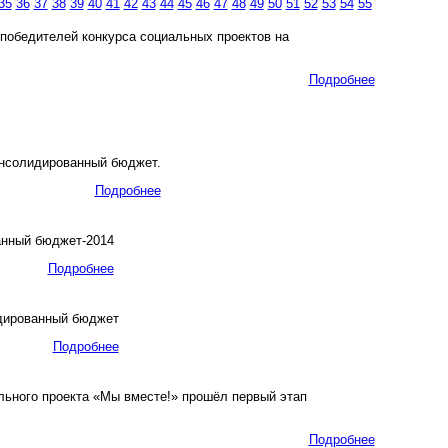
35
36
37
38
39
40
41
42
43
44
45
46
47
48
49
50
51
52
53
54
55
победителей конкурса социальных проектов на
Подробнее
онсолидированный бюджет.
Подробнее
анный бюджет-2014
Подробнее
идированный бюджет
Подробнее
ного проекта «Мы вместе!» прошёл первый этап
Подробнее