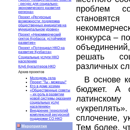
- ресурс для социально-
проблем со
экономического развития
региона»
становят
Проект «Ресурсные
возможности: поддержка
некоммерчес
общественных инициатив на
муниципальном уровне»
Проект «Некоммерческий
конкурса – п
сектор Кузбасса: устойчивое
развитие»
объединени
Проект «Потенциал НКО на
развитие Кузбасса»
решать со
Социальные услуги НКО
населению
различных сл
Клуб бухгалтеров НКО
Архив проектов
В основе к
Молодежь села
Проект "Ты - можешь!"
Кто в доме хозяин
бюджет. А 
«Общественные советы
– их роль в развитии
латинском
новой системы оказания
социальных услуг
«укреплят
населению»
Внедрение технологий
комплексной ресурсной
сплочение, у
поддержки СО НКО
Тем более, ч
Мероприятия