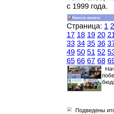
с 1999 года.
Новости проекта
Страница:
1
17
18
19
20
2
33
34
35
36
3
49
50
51
52
5
65
66
67
68
6
Нача
побе
бюд
Подведены итог