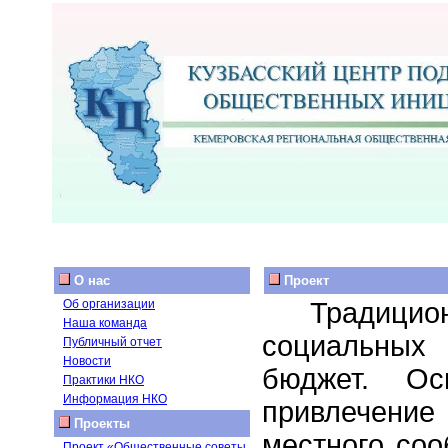
О нас
Проект
Традиц
Об организации
Наша команда
социальных 
Публичный отчет
Новости
бюджет. Ос
Практики НКО
Информация НКО
привлечени
Проекты
местного со
Проект «Общественные советы