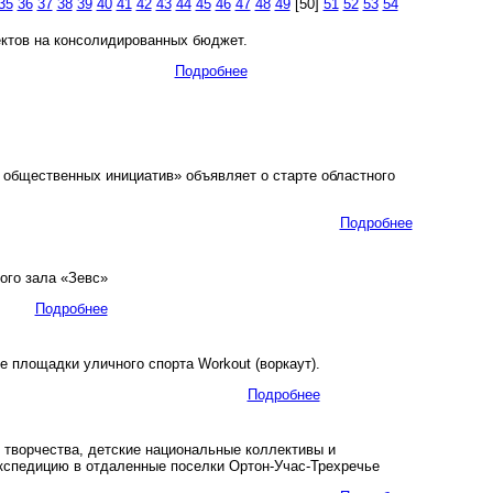
35
36
37
38
39
40
41
42
43
44
45
46
47
48
49
[50]
51
52
53
54
ктов на консолидированных бюджет.
Подробнее
общественных инициатив» объявляет о старте областного
Подробнее
ого зала «Зевс»
Подробнее
площадки уличного спорта Workout (воркаут).
Подробнее
 творчества, детские национальные коллективы и
экспедицию в отдаленные поселки Ортон-Учас-Трехречье