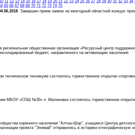
10
11
12
13
14
15
16
17
18
19
20
21
22
23
24
25
26
27
28
29
30
31
32
33
34
64
65
66
67
68
69
70
71
72
73
74
75
04.06.2018
Завершен прием заявок на ежегодный областной конкурс прое
 региональная общественная организация «Ресурсный центр поддержки 
консолидированный бюджет, направленного на активизацию населения.
ом техническом техникуме состоялось торжественное открытие спортивн
рии МБОУ «СОШ №30» п. Малиновка состоялось торжественное открытие 
общества коренного населения "Алтын-Шор", учащиеся Центра детского
еализации проекта "Элимай" отправились в историко-этнографическую 