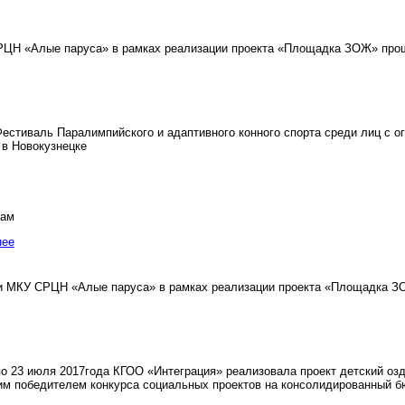
ЦН «Алые паруса» в рамках реализации проекта «Площадка ЗОЖ» прошл
стиваль Паралимпийского и адаптивного конного спорта среди лиц с 
в Новокузнецке
там
нее
и МКУ СРЦН «Алые паруса» в рамках реализации проекта «Площадка З
о 23 июля 2017года КГОО «Интеграция» реализовала проект детский оз
им победителем конкурса социальных проектов на консолидированный б