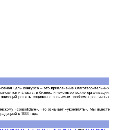
новная цель конкурса – это привлечение благотворительных
новятся и власть, и бизнес, и некоммерческие организации.
рганизаций решать социально значимые проблемы различных
инскому «
consolidare
», что означает «укреплять». Мы вместе
радицией с 1999 года.