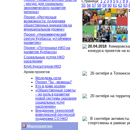
Страница:
1
2
3
4
5
6
7
8
9
- ресурс для социально-
55
56
57
58
59
60
61
62
63
экономического развития
региона»
Проект «Ресурсные
возможности: поддержка
общественных инициатив на
муниципальном уровне»
Проект «Некоммерческий
сектор Кузбасса: устойчивое
развитие»
20.04.2018
Кемеровская
Проект «Потенциал НКО на
конкурса проектов на 
развитие Кузбасса»
Социальные услуги НКО
населению
Клуб бухгалтеров НКО
Архив проектов
26 октября в Топкинск
Молодежь села
Проект "Ты - можешь!"
Кто в доме хозяин
«Общественные советы
– их роль в развитии
20 октября на террито
новой системы оказания
социальных услуг
населению»
Внедрение технологий
комплексной ресурсной
В сентябре активисты 
поддержки СО НКО
спортсмены в рамках р
Мероприятия