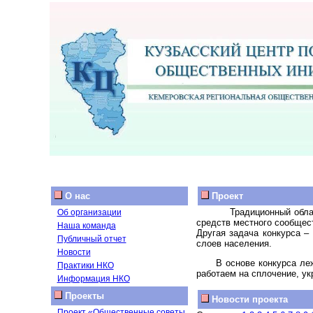
О нас
Проект
Традиционный обла
Об организации
средств местного сообщес
Наша команда
Другая задача конкурса –
Публичный отчет
слоев населения.
Новости
В основе конкурса ле
Практики НКО
работаем на сплочение, ук
Информация НКО
Проекты
Новости проекта
Проект «Общественные советы