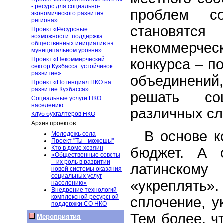
- ресурс для социально-
проблем со
экономического развития
региона»
становят
Проект «Ресурсные
возможности: поддержка
некоммерчес
общественных инициатив на
муниципальном уровне»
Проект «Некоммерческий
конкурса – п
сектор Кузбасса: устойчивое
развитие»
объединени
Проект «Потенциал НКО на
развитие Кузбасса»
решать со
Социальные услуги НКО
населению
различных сл
Клуб бухгалтеров НКО
Архив проектов
В основе к
Молодежь села
Проект "Ты - можешь!"
Кто в доме хозяин
бюджет. А 
«Общественные советы
– их роль в развитии
латинском
новой системы оказания
социальных услуг
«укреплят
населению»
Внедрение технологий
комплексной ресурсной
сплочение, у
поддержки СО НКО
Тем более, ч
Мероприятия