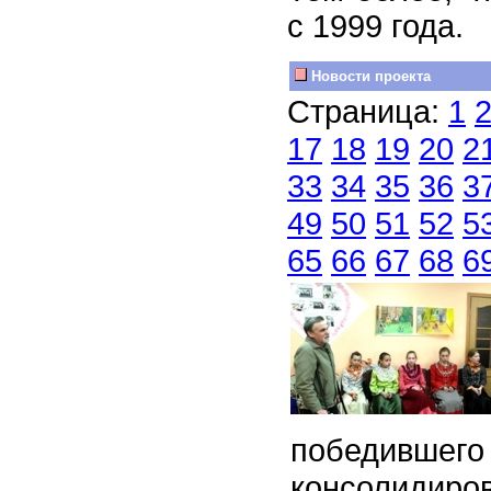
с 1999 года.
Новости проекта
Страница:
1
17
18
19
20
2
33
34
35
36
3
49
50
51
52
5
65
66
67
68
6
победившего 
консолидиро