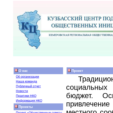
О нас
Проект
Традиц
Об организации
Наша команда
социальных 
Публичный отчет
Новости
бюджет. Ос
Практики НКО
Информация НКО
привлечени
Проекты
местного со
Проект «Общественные советы