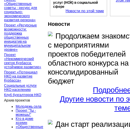
этой те
услуг (НОК) в социальной
«Общественные
сфере
советы - ресурс для
Новости по этой теме
социально-
экономического
развития региона»
Новости
Проект «Ресурсные
возможности:
поддержка
Продолжаем знакомс
общественных
инициатив на
с мероприятиями
муниципальном
уровне»
проектов победителей
Проект
«Некоммерческий
областного конкурса на
сектор Кузбасса:
устойчивое развитие»
консолидированный
Проект «Потенциал
НКО на развитие
бюджет
Кузбасса»
Социальные услуги
Подробне
НКО населению
Клуб бухгалтеров НКО
Другие новости по 
Архив проектов
тем
Молодежь села
Проект "Ты -
можешь!"
Кто в доме
Дан старт реализаци
хозяин
«Общественные