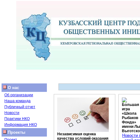
О нас
Об организации
Наша команда
Большая
Публичный отчет
игра
Новости
«Школа
Рыбаков
Практики НКО
Фонда»
Информация НКО
имени Ль
Выготско
Проекты
Независимая оценка
Новости 
качества условий оказания
Проект