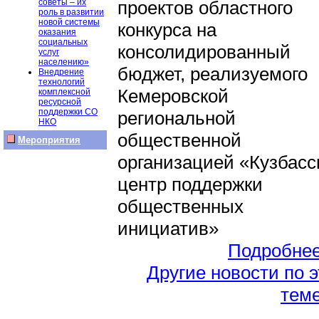
проектов областного
советы – их
роль в развитии
новой системы
конкурса на
оказания
социальных
консолидированный
услуг
населению»
бюджет, реализуемого
Внедрение
технологий
Кемеровской
комплексной
ресурсной
поддержки СО
региональной
НКО
общественной
Мероприятия
организацией «Кузбасс
центр поддержки
общественных
инициатив»
Подробне
Другие новости по 
тем