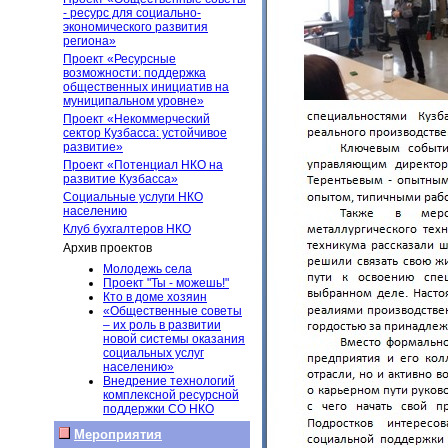
- ресурс для социально-
экономического развития
региона»
Проект «Ресурсные
возможности: поддержка
общественных инициатив на
муниципальном уровне»
Проект «Некоммерческий
сектор Кузбасса: устойчивое
развитие»
Проект «Потенциал НКО на
развитие Кузбасса»
Социальные услуги НКО
населению
Клуб бухгалтеров НКО
Архив проектов
Молодежь села
Проект "Ты - можешь!"
Кто в доме хозяин
«Общественные советы
– их роль в развитии
новой системы оказания
социальных услуг
населению»
Внедрение технологий
комплексной ресурсной
поддержки СО НКО
Мероприятия