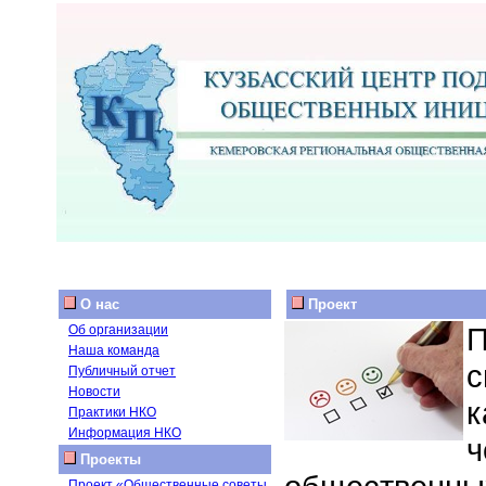
О нас
Проект
П
Об организации
Наша команда
с
Публичный отчет
Новости
к
Практики НКО
Информация НКО
ч
Проекты
Проект «Общественные советы