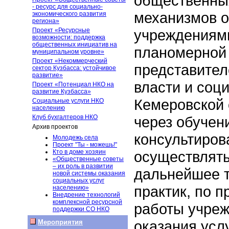
общественных
- ресурс для социально-
механизмов о
экономического развития
региона»
Проект «Ресурсные
учреждениям
возможности: поддержка
общественных инициатив на
планомерной 
муниципальном уровне»
Проект «Некоммерческий
представител
сектор Кузбасса: устойчивое
развитие»
власти и соц
Проект «Потенциал НКО на
развитие Кузбасса»
Кемеровской 
Социальные услуги НКО
населению
Клуб бухгалтеров НКО
через обучен
Архив проектов
консультиров
Молодежь села
Проект "Ты - можешь!"
Кто в доме хозяин
осуществлять
«Общественные советы
– их роль в развитии
дальнейшее 
новой системы оказания
социальных услуг
практик, по 
населению»
Внедрение технологий
комплексной ресурсной
работы учреж
поддержки СО НКО
оказания усл
Мероприятия