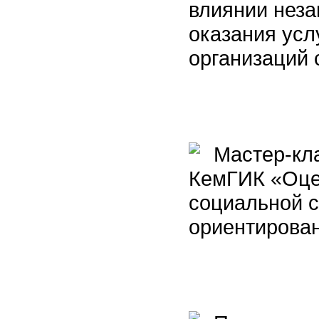
влиянии неза
оказания усл
организаций
Мастер-кла
КемГИК «Оцен
социальной с
ориентирова