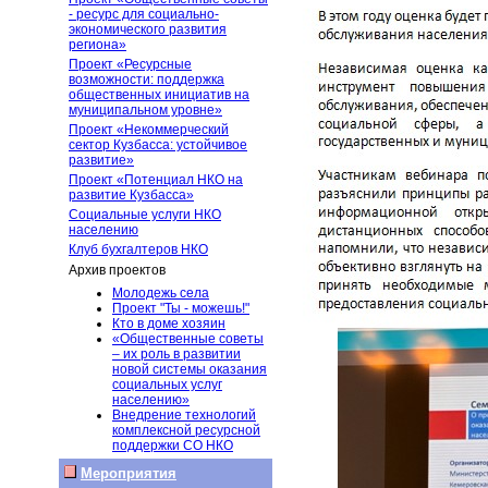
- ресурс для социально-
экономического развития
региона»
Проект «Ресурсные
возможности: поддержка
общественных инициатив на
муниципальном уровне»
Проект «Некоммерческий
сектор Кузбасса: устойчивое
развитие»
Проект «Потенциал НКО на
развитие Кузбасса»
Социальные услуги НКО
населению
Клуб бухгалтеров НКО
Архив проектов
Молодежь села
Проект "Ты - можешь!"
Кто в доме хозяин
«Общественные советы
– их роль в развитии
новой системы оказания
социальных услуг
населению»
Внедрение технологий
комплексной ресурсной
поддержки СО НКО
Мероприятия