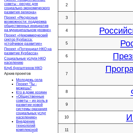
советы - ресурс для
2
социально-экономического
развития региона»
Проект «Ресурсные
3
возможности: поддержка
общественных инициатив
Российс
на муниципальном уровне»
4
Проект «Некоммерческий
сектор Кузбасса:
Ро
5
устойчивое развитие»
Проект «Потенциал НКО на
развитие Кузбасса»
През
6
Социальные услуги НКО
населению
Програ
Клуб бухгалтеров НКО
Архив проектов
7
Молодежь села
Проект "Ты -
можешь!"
8
Кто в доме хозяин
«Общественные
советы – их роль в
9
развитии новой
системы оказания
социальных услуг
И
10
населению»
Внедрение
технологий
комплексной
11