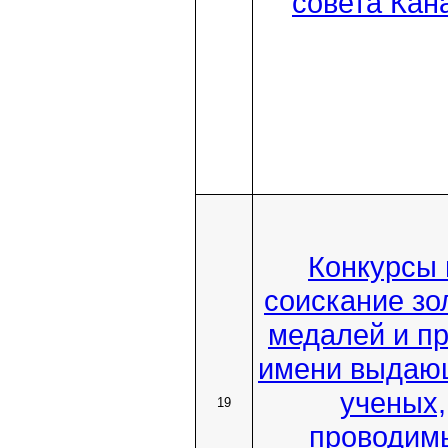
совета Кан
Конкурсы 
соискание зо
медалей и п
имени выдаю
ученых,
19
проводим