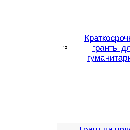
Краткосроч
гранты д
13
гуманитар
Грант на по