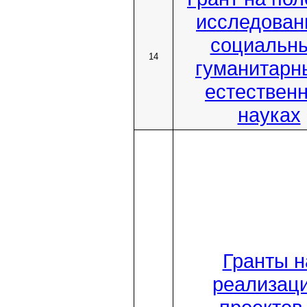
исследован
социальны
14
гуманитарн
естествен
науках
Гранты н
реализац