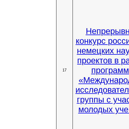
Непрерыв
конкурс росс
немецких на
проектов в р
програм
17
«Междунаро
исследовател
группы с уча
молодых уч