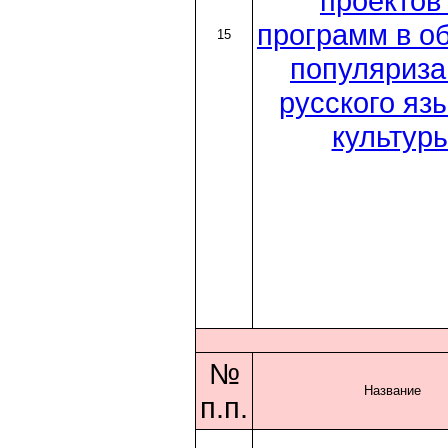
проектов
программ в о
15
популяриза
русского яз
культур
№
Название
п.п.