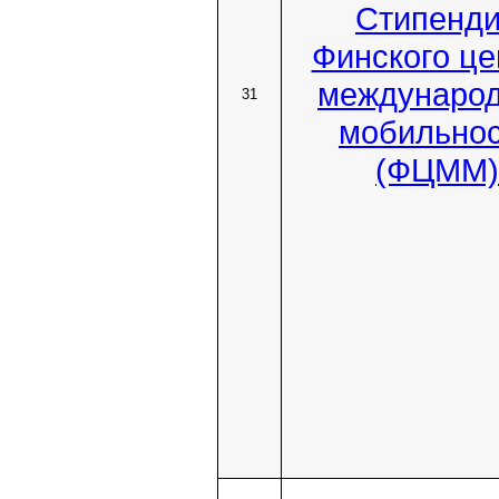
Стипенд
Финского це
междунаро
31
мобильно
(ФЦММ)