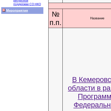
ресурсной
поддержки СО НКО
Мероприятия
№
Название
п.п.
В Кемеровс
области в р
Програм
Федеральн