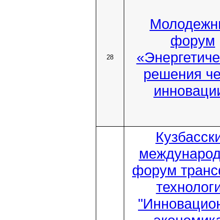
Молодежн
форум
«Энергетиче
28
решения че
инноваци
Кузбасск
междунаро
форум тран
технолог
"Инновацио