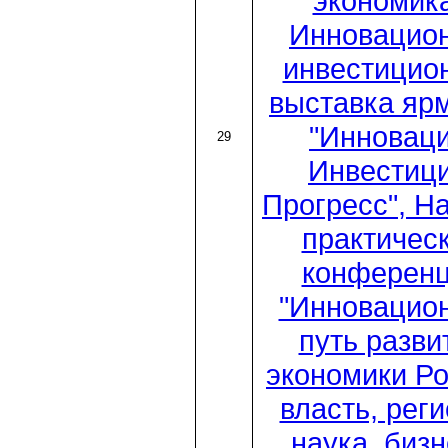
экономика
Инновацио
инвестицио
выставка яр
"Инноваци
29
Инвестици
Прогресс", Н
практичес
конферен
"Инновацио
путь разви
экономики Ро
власть, рег
наука, бизн