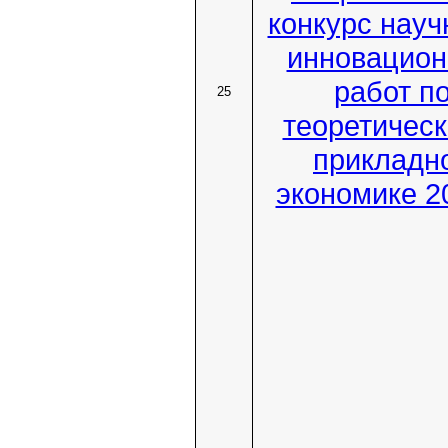
конкурс науч
инновацио
работ п
25
теоретическ
прикладн
экономике 20