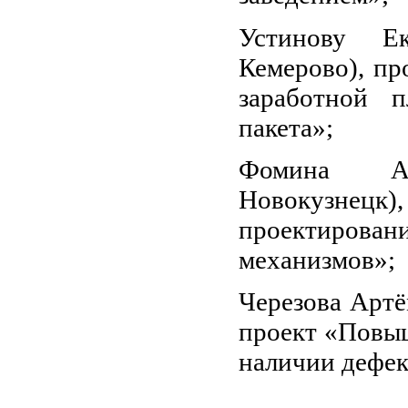
Устинову Ек
Кемерово), пр
заработной п
пакета»;
Фомина Ал
Новокузне
проектиров
механизмов»;
Черезова Артё
проект «Повы
наличии дефек