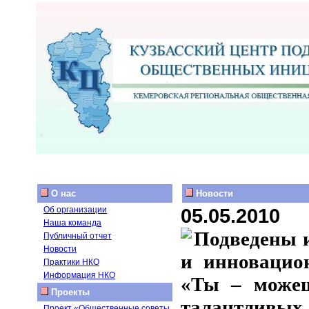
О нас
Новости
05.05.2010
Об организации
Наша команда
Подведены и
Публичный отчет
Новости
и инновацио
Практики НКО
Информация НКО
«Ты – можеш
Проекты
талантливых
Проект «Общественные советы