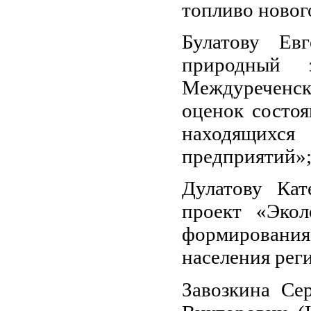
топливо новог
Булатову Евг
природный з
Междуреченск
оценок состоя
находящихся
предприятий»
Дулатову Кат
проект «Экол
формировани
населения рег
Завозкина Се