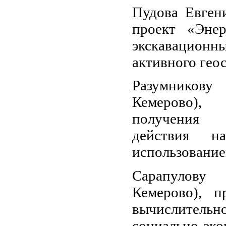
Пудова Евген
проект «Энер
экскавационн
активного гео
Разумников
Кемерово), 
получения п
действия н
использование
Сарапулову
Кемерово), п
вычислительн
социально-эк