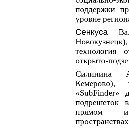
поддержки пр
уровне регион
Сенкуса
Ва
Новокузне
технология о
открыто-подз
Силинина А
Кемерово),
«SubFinder» 
подрешеток в
прямом и 
пространствах