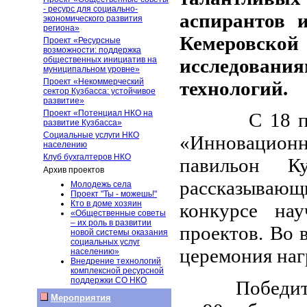
- ресурс для социально-
аспирантов и
экономического развития
региона»
Кемеровской
Проект «Ресурсные
возможности: поддержка
общественных инициатив на
исследовани
муниципальном уровне»
Проект «Некоммерческий
технологий.
сектор Кузбасса: устойчивое
развитие»
Проект «Потенциал НКО на
С 18 по 21 
развитие Кузбасса»
Социальные услуги НКО
«Инновацион
населению
Клуб бухгалтеров НКО
павильон Ку
Архив проектов
рассказываю
Молодежь села
Проект "Ты - можешь!"
Кто в доме хозяин
конкурсе нау
«Общественные советы
– их роль в развитии
проектов. Во 
новой системы оказания
социальных услуг
церемония наг
населению»
Внедрение технологий
комплексной ресурсной
поддержки СО НКО
Победителям
Мероприятия