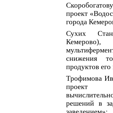
Скоробогатову
проект «Водос
города Кемеро
Сухих Стан
Кемерово), 
мультифермен
снижения то
продуктов его
Трофимова Ива
проект «Р
вычислитель
решений в за
заведением»;