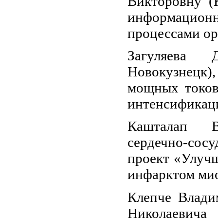
Викторовну (
информацион
процессами ор
Загуляева 
Новокузнецк
мощных токов
интенсификаци
Кашталап В
сердечно-сос
проект «Улучш
инфарктом ми
Клепче Влади
Николаевича