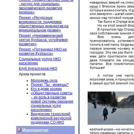
- ресурс для социально-
экономического развития
региона»
Проект «Ресурсные
возможности: поддержка
общественных инициатив на
муниципальном уровне»
Проект «Некоммерческий
сектор Кузбасса: устойчивое
развитие»
Проект «Потенциал НКО на
развитие Кузбасса»
Социальные услуги НКО
населению
Клуб бухгалтеров НКО
Архив проектов
Молодежь села
Проект "Ты - можешь!"
Кто в доме хозяин
«Общественные советы
– их роль в развитии
новой системы оказания
социальных услуг
населению»
Внедрение технологий
комплексной ресурсной
поддержки СО НКО
Мероприятия