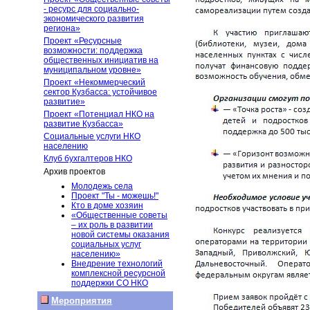
- ресурс для социально-
экономического развития
региона»
Проект «Ресурсные
возможности: поддержка
общественных инициатив на
муниципальном уровне»
Проект «Некоммерческий
сектор Кузбасса: устойчивое
развитие»
Проект «Потенциал НКО на
развитие Кузбасса»
Социальные услуги НКО
населению
Клуб бухгалтеров НКО
Архив проектов
Молодежь села
Проект "Ты - можешь!"
Кто в доме хозяин
«Общественные советы
– их роль в развитии
новой системы оказания
социальных услуг
населению»
Внедрение технологий
комплексной ресурсной
поддержки СО НКО
Мероприятия