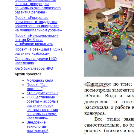
советы - ресурс для
социально-экономического
развития региона»
Проект «Ресурсные
возможности: поддержка
общественных инициатив
на муниципальном уровне»
Проект «Некоммерческий
сектор Кузбасса:
устойчивое развитие»
Проект «Потенциал НКО на
развитие Кузбасса»
Социальные услуги НКО
населению
Клуб бухгалтеров НКО
Архив проектов
Молодежь села
Проект "Ты -
можешь!"
Кто в доме хозяин
«Общественные
советы – их роль в
развитии новой
системы оказания
социальных услуг
населению»
Внедрение
технологий
комплексной