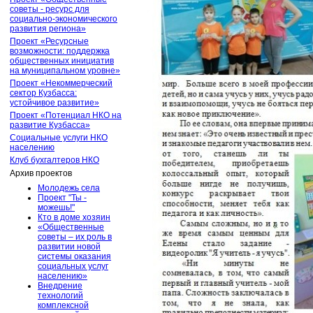
советы - ресурс для
социально-экономического
развития региона»
Проект «Ресурсные
возможности: поддержка
общественных инициатив
на муниципальном уровне»
Проект «Некоммерческий
сектор Кузбасса:
устойчивое развитие»
Проект «Потенциал НКО на
развитие Кузбасса»
Социальные услуги НКО
населению
Клуб бухгалтеров НКО
Архив проектов
Молодежь села
Проект "Ты -
можешь!"
Кто в доме хозяин
«Общественные
советы – их роль в
развитии новой
системы оказания
социальных услуг
населению»
Внедрение
технологий
комплексной