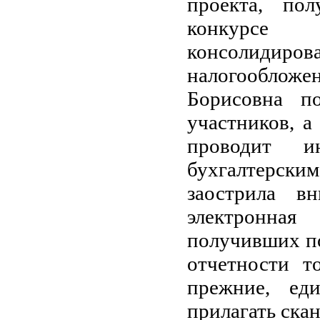
проекта, по
конкурсе
консолидиров
налогооблож
Борисовна п
участников, а
проводит и
бухгалтерски
заострила в
электронная
получивших по
отчетности т
прежние, ед
прилагать ска