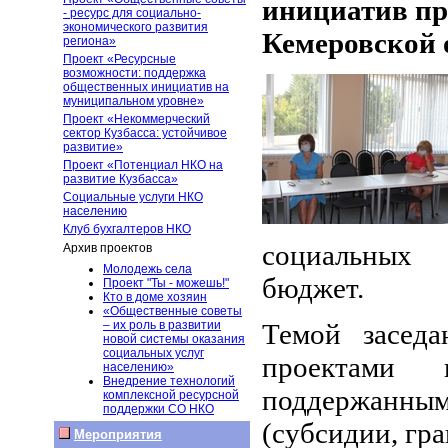
инициатив пр
- ресурс для социально-
экономического развития
Кемеровской о
региона»
Проект «Ресурсные
возможности: поддержка
общественных инициатив на
муниципальном уровне»
Проект «Некоммерческий
сектор Кузбасса: устойчивое
развитие»
Проект «Потенциал НКО на
развитие Кузбасса»
Социальные услуги НКО
населению
Клуб бухгалтеров НКО
социальных 
Архив проектов
Молодежь села
бюджет.
Проект "Ты - можешь!"
Кто в доме хозяин
«Общественные советы
Темой заседа
– их роль в развитии
новой системы оказания
социальных услуг
проектами 
населению»
Внедрение технологий
поддержанны
комплексной ресурсной
поддержки СО НКО
(субсидии, гр
Мероприятия