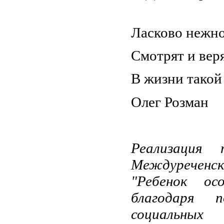
Ласково нежно
Смотрят и веря
В жизни тако
Олег Розман
Реализация
Междуречен
"Ребенок ос
благодаря 
социальных 