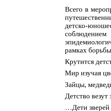
Всего в мероп
путешественн
детско-юноше
соблюдени
эпидемиологи
рамках борьбы
Крутится детст
Мир изучая цв
Зайцы, медведи
Детство везут
…Дети зв