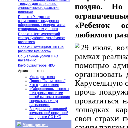
поздно. Но
- ресурс для социально-
экономического развития
региона»
ограниченны
Проект «Ресурсные
возможности: поддержка
«Ребенок о
общественных инициатив на
муниципальном уровне»
любимого раз
Проект «Некоммерческий
сектор Кузбасса: устойчивое
развитие»
29 июля, во
Проект «Потенциал НКО на
развитие Кузбасса»
рамках реализ
Социальные услуги НКО
населению
помощью адми
Клуб бухгалтеров НКО
Архив проектов
организовать
Молодежь села
Карусельную с
Проект "Ты - можешь!"
Кто в доме хозяин
«Общественные советы
прочь покружи
– их роль в развитии
новой системы оказания
прокатиться н
социальных услуг
населению»
лошадках кар
Внедрение технологий
комплексной ресурсной
свои страхи п
поддержки СО НКО
самим парком 
Мероприятия