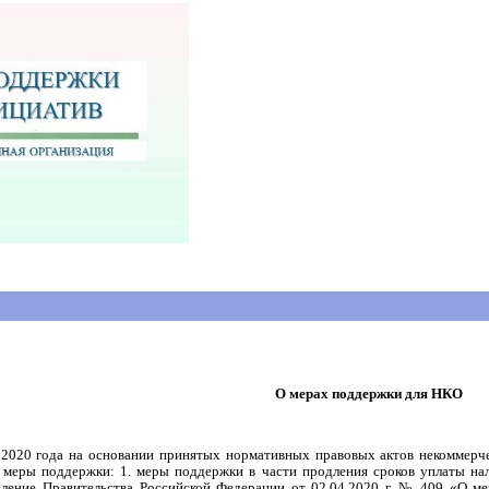
О мерах поддержки для НКО
 2020 года на основании принятых нормативных правовых актов некоммерч
меры поддержки: 1. меры поддержки в части продления сроков уплаты нало
вление Правительства Российской Федерации от 02.04.2020 г. № 409 «О ме