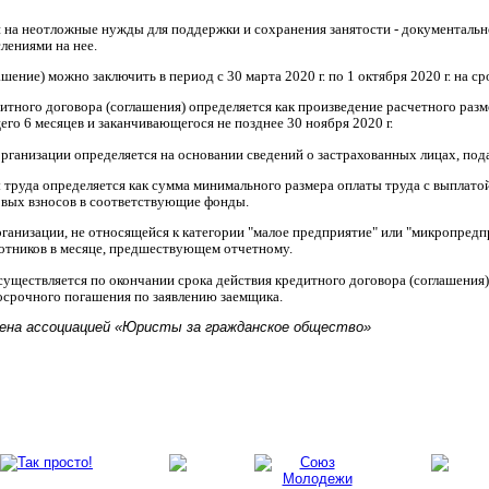
 на неотложные нужды для поддержки и сохранения занятости - документальн
лениями на нее.
ение) можно заключить в период с 30 марта 2020 г. по 1 октября 2020 г. на ср
тного договора (соглашения) определяется как произведение расчетного разм
го 6 месяцев и заканчивающегося не позднее 30 ноября 2020 г.
организации определяется на основании сведений о застрахованных лицах, по
 труда определяется как сумма минимального размера оплаты труда с выплат
овых взносов в соответствующие фонды.
ганизации, не относящейся к категории "малое предприятие" или "микропредпр
ботников в месяце, предшествующем отчетному.
существляется по окончании срока действия кредитного договора (соглашения) 
осрочного погашения по заявлению заемщика.
ена ассоциацией «Юристы за гражданское общество»