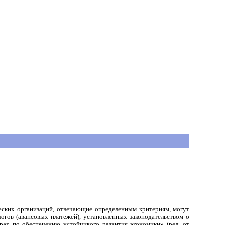
еских организаций, отвечающие определенным критериям, могут
гов (авансовых платежей), установленных законодательством о
рах по обеспечению устойчивого развития экономики» (ред. от