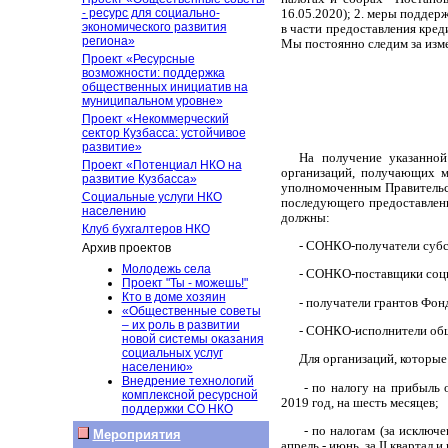
- ресурс для социально-
16.05.2020); 2. меры поддер
экономического развития
в части предоставления кред
региона»
Мы постоянно следим за изм
Проект «Ресурсные
возможности: поддержка
общественных инициатив на
муниципальном уровне»
Проект «Некоммерческий
сектор Кузбасса: устойчивое
развитие»
На получение указанной
Проект «Потенциал НКО на
организаций, получающих м
развитие Кузбасса»
уполномоченным Правительст
Социальные услуги НКО
последующего предоставлени
населению
должны:
Клуб бухгалтеров НКО
- СОНКО-получатели субс
Архив проектов
Молодежь села
- СОНКО-поставщики социа
Проект "Ты - можешь!"
Кто в доме хозяин
- получатели грантов Фонд
«Общественные советы
– их роль в развитии
- СОНКО-исполнители общ
новой системы оказания
социальных услуг
Для организаций, которые
населению»
Внедрение технологий
- по налогу на прибыль 
комплексной ресурсной
2019 год, на шесть месяцев;
поддержки СО НКО
- по налогам (за исключе
Мероприятия
апрель - июнь, за II квартал и