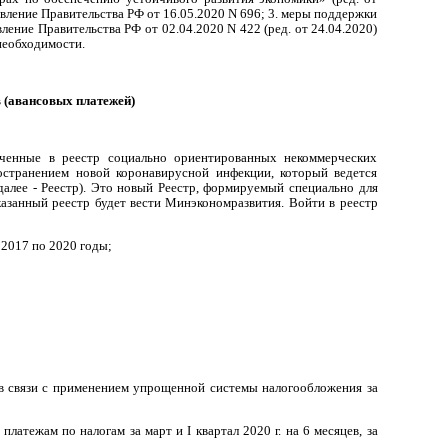
овление Правительства РФ от 16.05.2020 N 696; 3. меры поддержки
ение Правительства РФ от 02.04.2020 N 422 (ред. от 24.04.2020)
необходимости.
 (авансовых платежей)
юченные в реестр социально ориентированных некоммерческих
остранением новой коронавирусной инфекции, который ведется
лее - Реестр). Это новый Реестр, формируемый специально для
занный реестр будет вести Минэкономразвития. Войти в реестр
 2017 по 2020 годы;
у в связи с применением упрощенной системы налогообложения за
платежам по налогам за март и I квартал 2020 г. на 6 месяцев, за