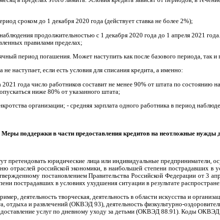
ериод сроком до 1 декабря 2020 года (действует ставка не более 2%);
наблюдения продолжительностью с 1 декабря 2020 года до 1 апреля 2021 года
вленных правилами пределах;
ячный период погашения. Может наступить как после базового периода, так и
не наступает, если есть условия для списания кредита, а именно:
а 2021 года число работников составит не менее 90% от штата по состоянию н
опускаться ниже 80% от указанного штата;
анкротства организации; - средняя зарплата одного работника в период наблю
Меры поддержки в части предоставления кредитов на неотложные нужды д
гут претендовать юридические лица или индивидуальные предприниматели, ос
чню отраслей российской экономики, в наибольшей степени пострадавших в у
твержденному постановлением Правительства Российской Федерации от 3 апр
пени пострадавших в условиях ухудшения ситуации в результате распространен
ример, деятельность творческая, деятельность в области искусства и организ
та, отдыха и развлечений (ОКВЭД 93), деятельность физкультурно-оздоровител
едоставление услуг по дневному уходу за детьми (ОКВЭД 88.91). Коды ОКВЭ