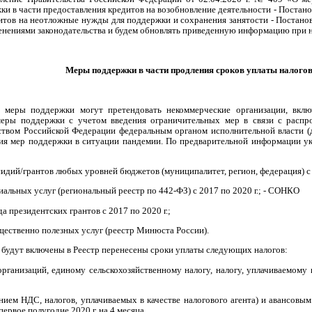
жки в части предоставления кредитов на возобновление деятельности - Постан
итов на неотложные нужды для поддержки и сохранения занятости - Постановл
енениями законодательства и будем обновлять приведенную информацию при 
Меры поддержки в части продления сроков уплаты налогов
 меры поддержки могут претендовать некоммерческие организации, вкл
еры поддержки с учетом введения ограничительных мер в связи с распр
вом Российской Федерации федеральным органом исполнительной власти (да
я мер поддержки в ситуации пандемии. По предварительной информации ука
идий/грантов любых уровней бюджетов (муниципалитет, регион, федерация) с
льных услуг (региональный реестр по 442-ФЗ) с 2017 по 2020 г.; - СОНКО
а президентских грантов с 2017 по 2020 г.;
ественно полезных услуг (реестр Минюста России).
 будут включены в Реестр перенесены сроки уплаты следующих налогов:
организаций, единому сельскохозяйственному налогу, налогу, уплачиваемом
нием НДС, налогов, уплачиваемых в качестве налогового агента) и авансовым 
 первое полугодие 2020 г. на 4 месяца.