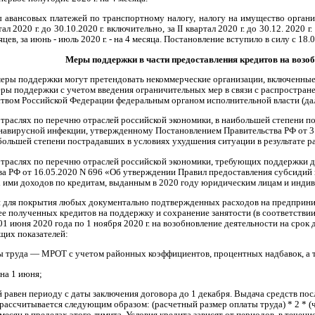
 авансовых платежей по транспортному налогу, налогу на имущество организ
ал 2020 г. до 30.10.2020 г. включительно, за II квартал 2020 г. до 30.12. 202
яцев, за июнь - июль 2020 г. - на 4 месяца. Постановление вступило в силу с 18.
Меры поддержки в части предоставления кредитов на возо
меры поддержки могут претендовать некоммерческие организации, включенны
ры поддержки с учетом введения ограничительных мер в связи с распростран
вом Российской Федерации федеральным органом исполнительной власти (дале
 отраслях по перечню отраслей российской экономики, в наибольшей степени п
навирусной инфекции, утвержденному Постановлением Правительства РФ от 3 а
большей степени пострадавших в условиях ухудшения ситуации в результате 
 отраслях по перечню отраслей российской экономики, требующих поддержки д
а РФ от 16.05.2020 N 696 «Об утверждении Правил предоставления субсидий
ими доходов по кредитам, выданным в 2020 году юридическим лицам и индив
 для покрытия любых документально подтвержденных расходов на предприним
нее полученных кредитов на поддержку и сохранение занятости (в соответствии
01 июня 2020 года по 1 ноября 2020 г. на возобновление деятельности на срок
их показателей:
ты труда — МРОТ с учетом районных коэффициентов, процентных надбавок, а т
 на 1 июня;
й равен периоду с даты заключения договора до 1 декабря. Выдача средств по
 рассчитывается следующим образом: (расчетный размер оплаты труда) * 2 * 
 месяц в пределах этого лимита. Условия кредита зависят от периодов, в тече