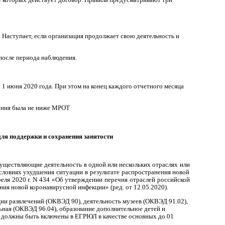
. Наступает, если организация продолжает свою деятельность и
 после периода наблюдения.
а 1 июня 2020 года. При этом на конец каждого отчетного месяца
дения была не ниже МРОТ
ля поддержки и сохранения занятости
уществляющие деятельность в одной или нескольких отраслях или
словиях ухудшения ситуации в результате распространения новой
еля 2020 г. N 434 «Об утверждении перечня отраслей российской
ия новой коронавирусной инфекции» (ред. от 12.05.2020).
ации развлечений (ОКВЭД 90), деятельность музеев (ОКВЭД 91.02),
ьная (ОКВЭД 96.04), образование дополнительное детей и
Д должны быть включены в ЕГРЮЛ в качестве основных до 01