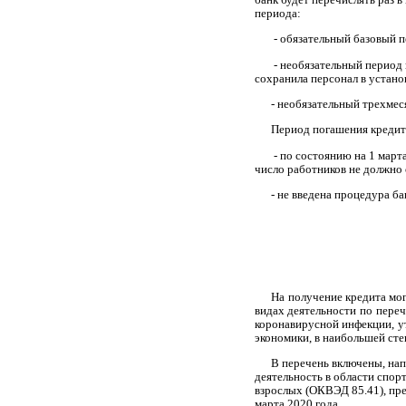
периода:
- обязательный базовый п
- необязательный период 
сохранила персонал в устано
- необязательный трехмес
Период погашения кредита 
- по состоянию на 1 март
число работников не должно 
- не введена процедура б
На получение кредита мо
видах деятельности по пере
коронавирусной инфекции, у
экономики, в наибольшей сте
В перечень включены, нап
деятельность в области спор
взрослых (ОКВЭД 85.41), пр
марта 2020 года.