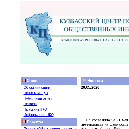
О нас
Новости
28.05.2020
Об организации
Наша команда
Публичный отчет
Новости
Практики НКО
Информация НКО
По состоянию на 21 мая
Проекты
претендовать на следующие 
налогах и сборах– Постано
Проект «Общественные советы