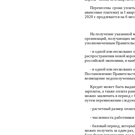
Перенесены сроки уплаты
авансовые платежи) за I кварт
2020 г. продлевается на 6 мес
На получение указанной 
организаций, получающих ме
уполномоченным Правительст
- в одной или нескольких
распространения новой коро
российской экономики, в наи
- в одной или нескольких
Постановлению Правительств
возмещение недополученных 
Кредит может быть выдан
зарплаты, а также оплата ра
можно заключить в период с 
путем перемножения следующ
- расчетный размер опла
- численность работников
- базовый период, которы
можно получить за один раз,
банк будет перечислять раз в