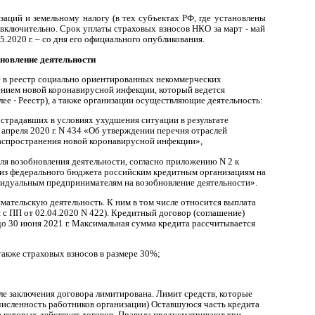
аций и земельному налогу (в тех субъектах РФ, где установлены
0 г. включительно. Срок уплаты страховых взносов НКО за март - май
05.2020 г. – со дня его официального опубликования.
бновление деятельности
е в реестр социально ориентированных некоммерческих
ением новой коронавирусной инфекции, который ведется
е - Реестр), а также организации осуществляющие деятельность:
острадавших в условиях ухудшения ситуации в результате
преля 2020 г. N 434 «Об утверждении перечня отраслей
распространения новой коронавирусной инфекции»,
ля возобновления деятельности, согласно приложению N 2 к
 из федерального бюджета российским кредитным организациям на
идуальным предпринимателям на возобновление деятельности».
ательскую деятельность. К ним в том числе относится выплата
 с ПП от 02.04.2020 N 422). Кредитный договор (соглашение)
 до 30 июня 2021 г. Максимальная сумма кредита рассчитывается
акже страховых взносов в размере 30%;
сле заключения договора лимитирована. Лимит средств, которые
(численность работников организации) Оставшуюся часть кредита
ние которых действует договор. Правила предусматривают три