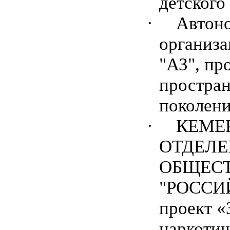
детского
·
Автоно
организа
"АЗ", пр
простран
поколен
·
КЕМЕ
ОТДЕЛЕ
ОБЩЕСТ
"РОССИ
проект 
наркотич