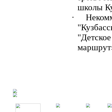
школы Ку
·
Некомм
"Кузбасс
"Детское
маршрут