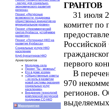
ГРАНТОВ
- ресурс для социально-
экономического развития
региона»
31 июля 
Проект «Ресурсные
возможности: поддержка
общественных инициатив на
комитет по 
муниципальном уровне»
Проект «Некоммерческий
предоставле
сектор Кузбасса: устойчивое
развитие»
Проект «Потенциал НКО на
Российской 
развитие Кузбасса»
Социальные услуги НКО
гражданског
населению
Клуб бухгалтеров НКО
Архив проектов
первого кон
Молодежь села
Проект "Ты - можешь!"
В перече
Кто в доме хозяин
«Общественные советы
– их роль в развитии
970 некомме
новой системы оказания
социальных услуг
населению»
регионов. О
Внедрение технологий
комплексной ресурсной
поддержки СО НКО
выделяемых 
Мероприятия