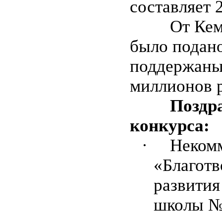
составляет 
От Кем
было подано
поддержаны
миллионов 
Поздр
конкурса:
·
Некомм
«Благот
развития
школы № 