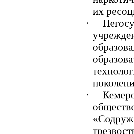
их ресоц
·
Негосу
учрежде
образов
образов
технолог
поколени
·
Кемеро
обществе
«Содруж
трезвост