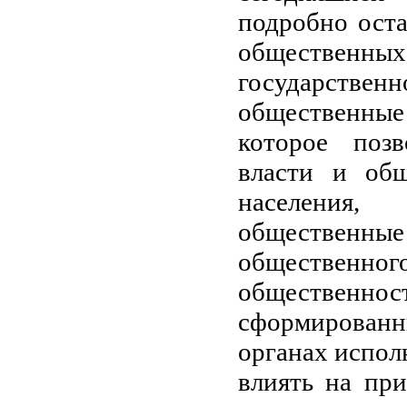
подробно ост
обществе
государств
общественные 
которое позв
власти и общ
населения,
общественн
общественного
общественнос
сформирова
органах испол
влиять на пр