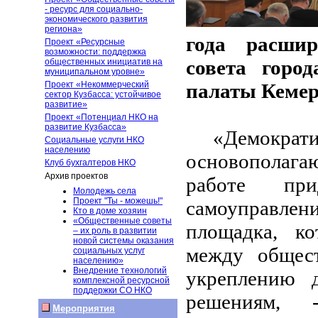
- ресурс для социально-
экономического развития
региона»
года расшир
Проект «Ресурсные
возможности: поддержка
совета горо
общественных инициатив на
муниципальном уровне»
Проект «Некоммерческий
палаты Кемер
сектор Кузбасса: устойчивое
развитие»
Проект «Потенциал НКО на
развитие Кузбасса»
«Демокра
Социальные услуги НКО
населению
основополаг
Клуб бухгалтеров НКО
Архив проектов
работе при
Молодежь села
Проект "Ты - можешь!"
самоуправле
Кто в доме хозяин
«Общественные советы
площадка, ко
– их роль в развитии
новой системы оказания
между общес
социальных услуг
населению»
Внедрение технологий
укреплению 
комплексной ресурсной
поддержки СО НКО
решениям,
Мероприятия