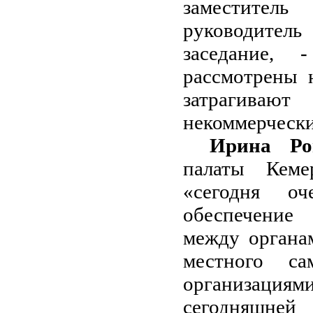
заместител
руководитель
заседание, 
рассмотрены 
затрагива
некоммерчески
Ирина Ро
палаты Кеме
«сегодня о
обеспечение
между органа
местного са
организация
сегодняшне