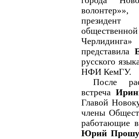
города Ново
волонтер»»,
президент
обществен
Черлидинга
представила
русского язык
НФИ КемГУ.
После рас
встреча
Ири
Главой Новоку
члены Общест
работающие 
Юрий Прошу