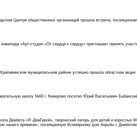
дском Центре общественных организаций прошла встреча, посвященна
инвалида «Арт-студия «От сердца к сердцу» приглашает принять участ
Крапивинском муниципальном районе успешно прошла областная акция «Я
ательную школу №60 г. Кемерово посетил Юрий Васильевич Бабанский,
ла Диабета «Я -ДиаГерой», творческий лагерь для детей и взрослых Mo
рои нашего времени», посвященную Всемирному дню борьбы с Диабетом