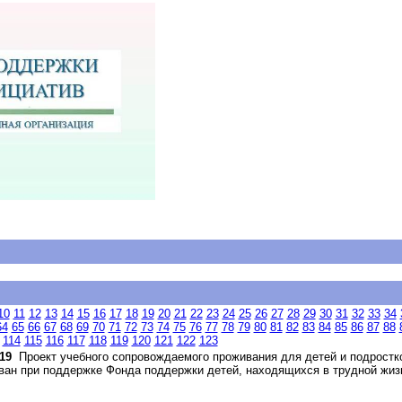
10
11
12
13
14
15
16
17
18
19
20
21
22
23
24
25
26
27
28
29
30
31
32
33
34
64
65
66
67
68
69
70
71
72
73
74
75
76
77
78
79
80
81
82
83
84
85
86
87
88
114
115
116
117
118
119
120
121
122
123
19
Проект учебного сопровождаемого проживания для детей и подростко
ван при поддержке Фонда поддержки детей, находящихся в трудной жизне