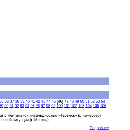
35
36
37
38
39
40
41
42
43
44
45
[46]
47
48
49
50
51
52
53
54
89
90
91
92
93
94
95
96
97
98
99
100
101
102
103
104
105
106
в с ментальной инвалидностью «Теремок» (г. Кемерово)
нной ситуации (г. Москва)
Подробнее