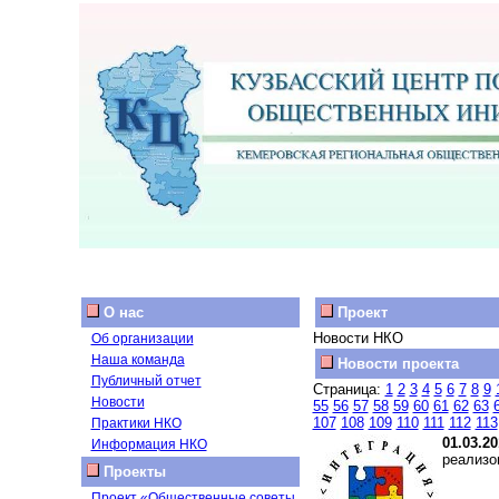
О нас
Проект
Новости НКО
Об организации
Наша команда
Новости проекта
Публичный отчет
Страница:
1
2
3
4
5
6
7
8
9
Новости
55
56
57
58
59
60
61
62
63
107
108
109
110
111
112
113
Практики НКО
01.03.20
Информация НКО
реализо
Проекты
Проект «Общественные советы