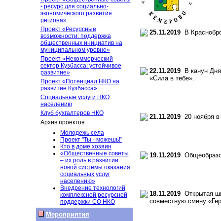
- ресурс для социально-
экономического развития
региона»
Проект «Ресурсные
25.11.2019
В Краснобро
возможности: поддержка
общественных инициатив на
муниципальном уровне»
Проект «Некоммерческий
сектор Кузбасса: устойчивое
22.11.2019
В канун Дня 
развитие»
«Сила в тебе».
Проект «Потенциал НКО на
развитие Кузбасса»
Социальные услуги НКО
населению
Клуб бухгалтеров НКО
21.11.2019
20 ноября в 
Архив проектов
Молодежь села
Проект "Ты - можешь!"
Кто в доме хозяин
«Общественные советы
19.11.2019
Общеобразов
– их роль в развитии
новой системы оказания
социальных услуг
населению»
Внедрение технологий
18.11.2019
Открытая шко
комплексной ресурсной
совместную смену «Ге
поддержки СО НКО
Мероприятия